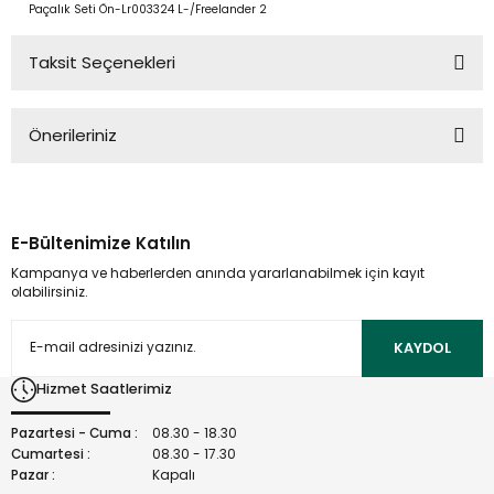
Paçalık Seti Ön-Lr003324 L-/Freelander 2
Taksit Seçenekleri
Önerileriniz
Bu ürünün fiyat bilgisi, resim, ürün açıklamalarında ve diğer
konularda yetersiz gördüğünüz noktaları öneri formunu
kullanarak tarafımıza iletebilirsiniz.
E-Bültenimize Katılın
Görüş ve önerileriniz için teşekkür ederiz.
Kampanya ve haberlerden anında yararlanabilmek için kayıt
olabilirsiniz.
Ürün resmi kalitesiz, bozuk veya görüntülenemiyor.
Ürün açıklamasında eksik bilgiler bulunuyor.
KAYDOL
Ürün bilgilerinde hatalar bulunuyor.
Hizmet Saatlerimiz
Ürün fiyatı diğer sitelerden daha pahalı.
Bu ürüne benzer farklı alternatifler olmalı.
Pazartesi - Cuma :
08.30 - 18.30
Cumartesi :
08.30 - 17.30
Pazar :
Kapalı