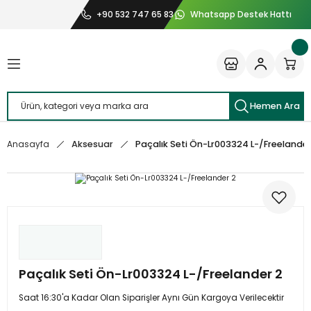
+90 532 747 65 83
Whatsapp Destek Hattı
Geri Dön
Geri Dön
Geri Dön
Geri Dön
r Yedek Parça
 Yedek Parça
Yedek Parça
edek Parça
ew 2013 Yedek Parça
edek Parça
dek Parça
k Parça
Hemen Ara
voque Yedek Parça
Yedek Parça
dek Parça
Yedek Parça
Aksesuar
Paçalık Seti Ön-Lr003324 L-/Freelander
Anasayfa
ew 2 Yedek Parça
dek Parça
38 Yedek Parça
dek Parça
port Yedek Parça
dek Parça
port 2013 Yedek Parça
t Yedek Parça
Paçalık Seti Ön-Lr003324 L-/Freelander 2
ange Rover Velar Yedek Parça
Saat 16:30'a Kadar Olan Siparişler Aynı Gün Kargoya Verilecektir