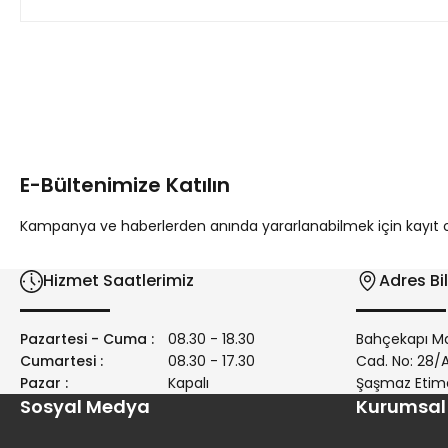
Bu ürünün fiyat bilgisi, resim, ürün açıklamalarında ve diğer 
Görüş ve önerileriniz için teşekkür ederiz.
Ürün resmi kalitesiz, bozuk veya görüntülenemiyor.
Ürün açıklamasında eksik bilgiler bulunuyor.
E-Bültenimize Katılın
Ürün bilgilerinde hatalar bulunuyor.
Ürün fiyatı diğer sitelerden daha pahalı.
Kampanya ve haberlerden anında yararlanabilmek için kayıt ola
Bu ürüne benzer farklı alternatifler olmalı.
Hizmet Saatlerimiz
Adres Bil
Pazartesi - Cuma :
08.30 - 18.30
Bahçekapı Ma
Cumartesi :
08.30 - 17.30
Cad. No: 28
Pazar :
Kapalı
Şaşmaz Etim
Sosyal Medya
Kurumsal