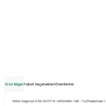
Ürün Bilgisi
Taksit Seçenekleri
Önerileriniz
Piston Segman 0.50-Err7177 N.-Lfl000460-Td5 - Tci/Freelander 1 