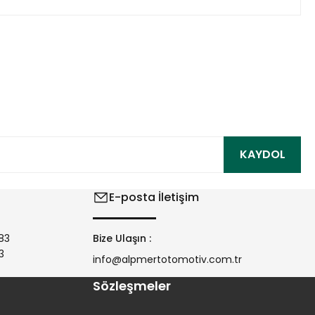
ıza iletebilirsiniz.
KAYDOL
E-posta İletişim
83
Bize Ulaşın :
3
info@alpmertotomotiv.com.tr
Sözleşmeler