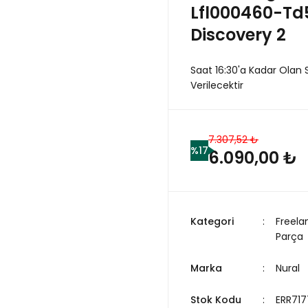
Lfl000460-Td5
Discovery 2
Saat 16:30'a Kadar Olan 
Verilecektir
7.307,52 ₺
%17
6.090,00 ₺
Kategori
Freela
Parça
Marka
Nural
Stok Kodu
ERR717