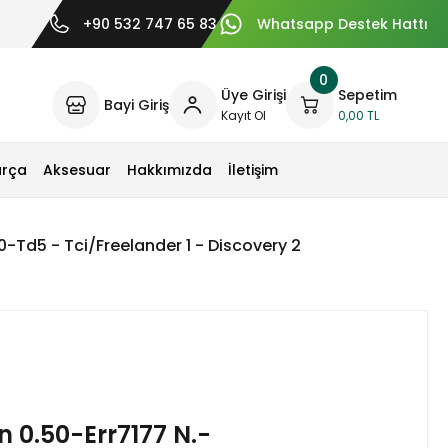
+90 532 747 65 83
Whatsapp Destek Hattı
0
Üye Girişi
Sepetim
Bayi Giriş
Kayıt Ol
0,00 TL
arça
Aksesuar
Hakkımızda
İletişim
-Td5 - Tci/Freelander 1 - Discovery 2
 0.50-Err7177 N.-