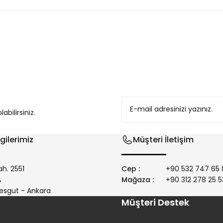
konularda yetersiz gördüğünüz noktaları öneri formunu kullanarak tarafım
bilirsiniz.
gilerimiz
Müşteri İletişim
h. 2551
Cep :
+90 532 747 65 
/A
Mağaza :
+90 312 278 25 5
Gönder
esgut - Ankara
Müşteri Destek