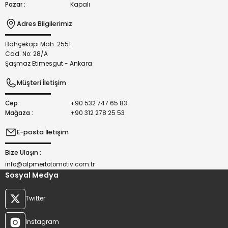
Pazar :
Kapalı
Adres Bilgilerimiz
Bahçekapı Mah. 2551
Gönder
Cad. No: 28/A
Şaşmaz Etimesgut - Ankara
Müşteri İletişim
Cep :
+90 532 747 65 83
Mağaza :
+90 312 278 25 53
E-posta İletişim
Bize Ulaşın :
info@alpmertotomotiv.com.tr
Sosyal Medya
Twitter
Instagram