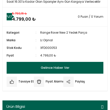
Saat 16:30'a Kadar Olan Siparişler Aynı Gün Kargoya Verilecektir
5.759,16 ₺
%17
0 Puan / 0 Yorum
4.799,00 ₺
Kategori
Range Rover New 2 Yedek Parça
Marka
Lr.Orjınal
Stok Kodu
XFD000053
Fiyat
4.799,00 ₺
Gelince Haber Ver
Tavsiye Et
Fiyat Alarmı
Paylaş
Ürün Bilgisi