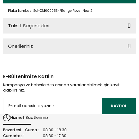
Plaka Lambası Sol-Xfd000053-/Range Rover New 2
Taksit Seçenekleri
Önerileriniz
Bu ürünün fiyat bilgisi, resim, ürün açıklamalarında ve diğer
konularda yetersiz gördüğünüz noktaları öneri formunu
kullanarak tarafımıza iletebilirsiniz.
E-Bültenimize Katılın
Görüş ve önerileriniz için teşekkür ederiz.
Kampanya ve haberlerden anında yararlanabilmek için kayıt
olabilirsiniz.
Ürün resmi kalitesiz, bozuk veya görüntülenemiyor.
Ürün açıklamasında eksik bilgiler bulunuyor.
KAYDOL
Ürün bilgilerinde hatalar bulunuyor.
Hizmet Saatlerimiz
Ürün fiyatı diğer sitelerden daha pahalı.
Bu ürüne benzer farklı alternatifler olmalı.
Pazartesi - Cuma :
08.30 - 18.30
Cumartesi :
08.30 - 17.30