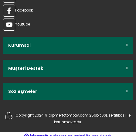
Facebook
Youtube
Kurumsal
Müşteri Destek
Sözleşmeler
Copyright 2024 © alpmertotomotiv.com 256bit SSL sertifikası ile
korunmaktadır.
ideasoft
ile