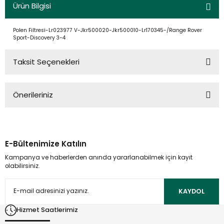
Ürün Bilgisi
Polen Filtresi-Lr023977 V-Jkr500020-Jkr500010-Lr170345-/Range Rover
Sport-Discovery 3-4
Taksit Seçenekleri
Önerileriniz
Bu ürünün fiyat bilgisi, resim, ürün açıklamalarında ve diğer
konularda yetersiz gördüğünüz noktaları öneri formunu
kullanarak tarafımıza iletebilirsiniz.
E-Bültenimize Katılın
Görüş ve önerileriniz için teşekkür ederiz.
Kampanya ve haberlerden anında yararlanabilmek için kayıt
olabilirsiniz.
Ürün resmi kalitesiz, bozuk veya görüntülenemiyor.
Ürün açıklamasında eksik bilgiler bulunuyor.
KAYDOL
Ürün bilgilerinde hatalar bulunuyor.
Hizmet Saatlerimiz
Ürün fiyatı diğer sitelerden daha pahalı.