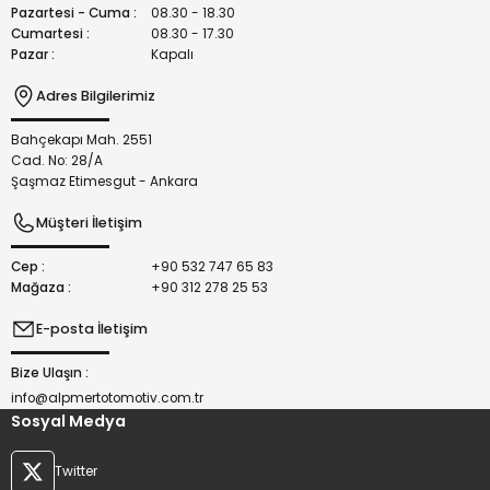
Bu ürüne benzer farklı alternatifler olmalı.
Pazartesi - Cuma :
08.30 - 18.30
Cumartesi :
08.30 - 17.30
Pazar :
Kapalı
Adres Bilgilerimiz
Bahçekapı Mah. 2551
Gönder
Cad. No: 28/A
Şaşmaz Etimesgut - Ankara
Müşteri İletişim
Cep :
+90 532 747 65 83
Mağaza :
+90 312 278 25 53
E-posta İletişim
Bize Ulaşın :
info@alpmertotomotiv.com.tr
Sosyal Medya
Twitter