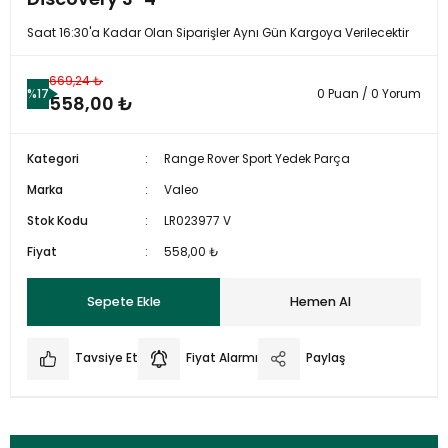
Saat 16:30'a Kadar Olan Siparişler Aynı Gün Kargoya Verilecektir
669,24 ₺
%17
0 Puan / 0 Yorum
558,00 ₺
Kategori
Range Rover Sport Yedek Parça
Marka
Valeo
Stok Kodu
LR023977 V
Fiyat
558,00 ₺
Sepete Ekle
Hemen Al
Tavsiye Et
Fiyat Alarmı
Paylaş