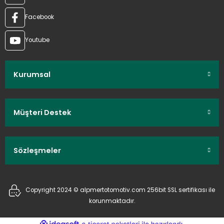
Facebook
Youtube
Kurumsal
Müşteri Destek
Sözleşmeler
Copyright 2024 © alpmertotomotiv.com 256bit SSL sertifikası ile
korunmaktadır.
ideasoft
ile