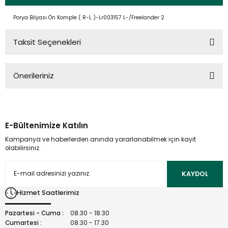
Porya Bilyası Ön Komple ( R-L )-Lr003157 L-/Freelander 2
Taksit Seçenekleri
Önerileriniz
Bu ürünün fiyat bilgisi, resim, ürün açıklamalarında ve diğer
konularda yetersiz gördüğünüz noktaları öneri formunu
kullanarak tarafımıza iletebilirsiniz.
E-Bültenimize Katılın
Görüş ve önerileriniz için teşekkür ederiz.
Kampanya ve haberlerden anında yararlanabilmek için kayıt
olabilirsiniz.
Ürün resmi kalitesiz, bozuk veya görüntülenemiyor.
Ürün açıklamasında eksik bilgiler bulunuyor.
KAYDOL
Ürün bilgilerinde hatalar bulunuyor.
Hizmet Saatlerimiz
Ürün fiyatı diğer sitelerden daha pahalı.
Bu ürüne benzer farklı alternatifler olmalı.
Pazartesi - Cuma :
08.30 - 18.30
Cumartesi :
08.30 - 17.30