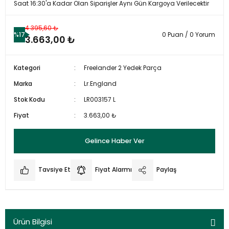
Saat 16:30'a Kadar Olan Siparişler Aynı Gün Kargoya Verilecektir
4.395,60 ₺
%17
0 Puan / 0 Yorum
3.663,00 ₺
Kategori
Freelander 2 Yedek Parça
Marka
Lr.England
Stok Kodu
LR003157 L
Fiyat
3.663,00 ₺
Gelince Haber Ver
Tavsiye Et
Fiyat Alarmı
Paylaş
Ürün Bilgisi