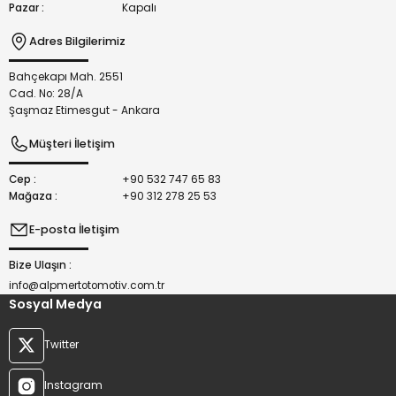
Pazar :
Kapalı
Adres Bilgilerimiz
Bahçekapı Mah. 2551
Gönder
Cad. No: 28/A
Şaşmaz Etimesgut - Ankara
Müşteri İletişim
Cep :
+90 532 747 65 83
Mağaza :
+90 312 278 25 53
E-posta İletişim
Bize Ulaşın :
info@alpmertotomotiv.com.tr
Sosyal Medya
Twitter
Instagram