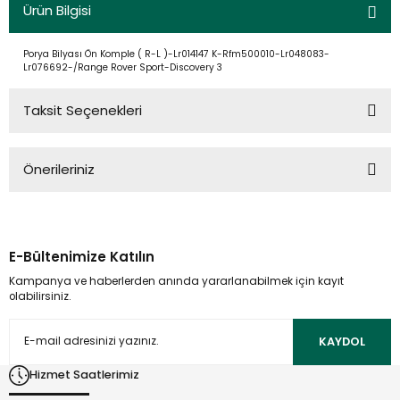
Ürün Bilgisi
Porya Bilyası Ön Komple ( R-L )-Lr014147 K-Rfm500010-Lr048083-
Lr076692-/Range Rover Sport-Discovery 3
Taksit Seçenekleri
Önerileriniz
Bu ürünün fiyat bilgisi, resim, ürün açıklamalarında ve diğer
konularda yetersiz gördüğünüz noktaları öneri formunu
kullanarak tarafımıza iletebilirsiniz.
E-Bültenimize Katılın
Görüş ve önerileriniz için teşekkür ederiz.
Kampanya ve haberlerden anında yararlanabilmek için kayıt
olabilirsiniz.
Ürün resmi kalitesiz, bozuk veya görüntülenemiyor.
Ürün açıklamasında eksik bilgiler bulunuyor.
KAYDOL
Ürün bilgilerinde hatalar bulunuyor.
Hizmet Saatlerimiz
Ürün fiyatı diğer sitelerden daha pahalı.