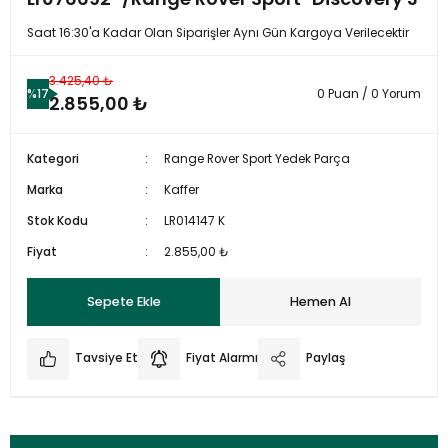
Saat 16:30'a Kadar Olan Siparişler Aynı Gün Kargoya Verilecektir
3.425,40 ₺
%17
0 Puan / 0 Yorum
2.855,00 ₺
Kategori
Range Rover Sport Yedek Parça
Marka
Kaffer
Stok Kodu
LR014147 K
Fiyat
2.855,00 ₺
Sepete Ekle
Hemen Al
Tavsiye Et
Fiyat Alarmı
Paylaş