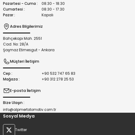
Bu ürüne benzer farklı alternatifler olmalı.
Pazartesi - Cuma :
08.30 - 18.30
Cumartesi :
08.30 - 17.30
Pazar :
Kapalı
Adres Bilgilerimiz
Bahçekapı Mah. 2551
Gönder
Cad. No: 28/A
Şaşmaz Etimesgut - Ankara
Müşteri İletişim
Cep :
+90 532 747 65 83
Mağaza :
+90 312 278 25 53
E-posta İletişim
Bize Ulaşın :
info@alpmertotomotiv.com.tr
Sosyal Medya
Twitter