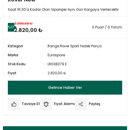
Saat 16:30'a Kadar Olan Siparişler Aynı Gün Kargoya Verilecektir
3.384,48 ₺
%17
0 Puan / 0 Yorum
2.820,00 ₺
Kategori
Range Rover Sport Yedek Parça
Marka
Eurospare
Stok Kodu
LR038379 E
Fiyat
2.820,00 ₺
Gelince Haber Ver
Tavsiye Et
Fiyat Alarmı
Paylaş