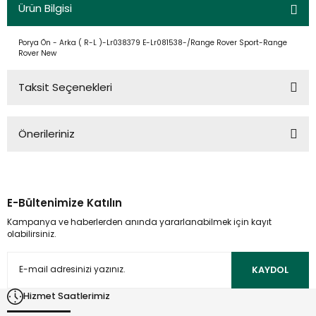
Ürün Bilgisi
Porya Ön - Arka ( R-L )-Lr038379 E-Lr081538-/Range Rover Sport-Range
Rover New
Taksit Seçenekleri
Önerileriniz
Bu ürünün fiyat bilgisi, resim, ürün açıklamalarında ve diğer
konularda yetersiz gördüğünüz noktaları öneri formunu
kullanarak tarafımıza iletebilirsiniz.
E-Bültenimize Katılın
Görüş ve önerileriniz için teşekkür ederiz.
Kampanya ve haberlerden anında yararlanabilmek için kayıt
olabilirsiniz.
Ürün resmi kalitesiz, bozuk veya görüntülenemiyor.
Ürün açıklamasında eksik bilgiler bulunuyor.
KAYDOL
Ürün bilgilerinde hatalar bulunuyor.
Hizmet Saatlerimiz
Ürün fiyatı diğer sitelerden daha pahalı.