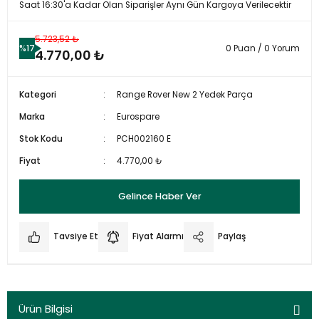
Saat 16:30'a Kadar Olan Siparişler Aynı Gün Kargoya Verilecektir
5.723,52 ₺
%17
0 Puan / 0 Yorum
4.770,00 ₺
Kategori
Range Rover New 2 Yedek Parça
Marka
Eurospare
Stok Kodu
PCH002160 E
Fiyat
4.770,00 ₺
Gelince Haber Ver
Tavsiye Et
Fiyat Alarmı
Paylaş
Ürün Bilgisi