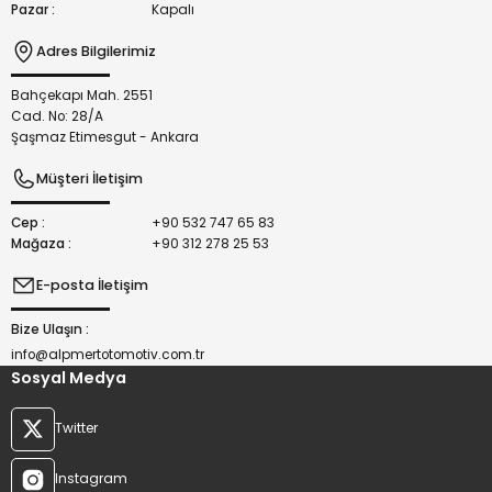
Pazar :
Kapalı
Adres Bilgilerimiz
Bahçekapı Mah. 2551
Gönder
Cad. No: 28/A
Şaşmaz Etimesgut - Ankara
Müşteri İletişim
Cep :
+90 532 747 65 83
Mağaza :
+90 312 278 25 53
E-posta İletişim
Bize Ulaşın :
info@alpmertotomotiv.com.tr
Sosyal Medya
Twitter
Instagram