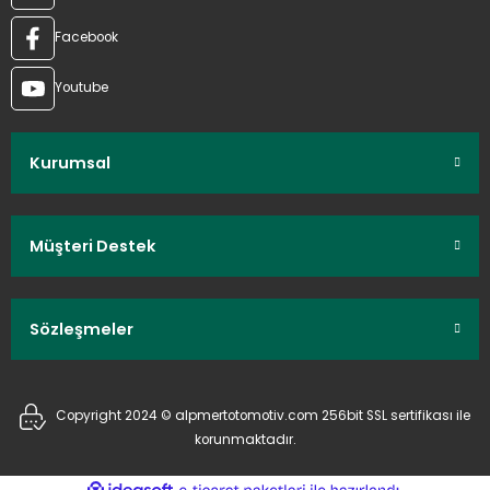
Facebook
Youtube
Kurumsal
Müşteri Destek
Sözleşmeler
Copyright 2024 © alpmertotomotiv.com 256bit SSL sertifikası ile
korunmaktadır.
ideasoft
ile