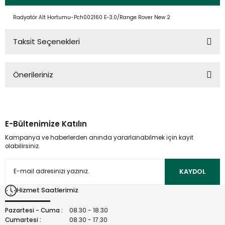
Radyatör Alt Hortumu-Pch002160 E-3.0/Range Rover New 2
Taksit Seçenekleri
Önerileriniz
Bu ürünün fiyat bilgisi, resim, ürün açıklamalarında ve diğer
konularda yetersiz gördüğünüz noktaları öneri formunu
kullanarak tarafımıza iletebilirsiniz.
E-Bültenimize Katılın
Görüş ve önerileriniz için teşekkür ederiz.
Kampanya ve haberlerden anında yararlanabilmek için kayıt
olabilirsiniz.
Ürün resmi kalitesiz, bozuk veya görüntülenemiyor.
Ürün açıklamasında eksik bilgiler bulunuyor.
KAYDOL
Ürün bilgilerinde hatalar bulunuyor.
Hizmet Saatlerimiz
Ürün fiyatı diğer sitelerden daha pahalı.
Bu ürüne benzer farklı alternatifler olmalı.
Pazartesi - Cuma :
08.30 - 18.30
Cumartesi :
08.30 - 17.30