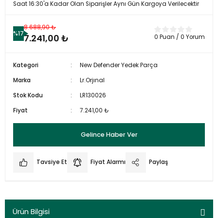
Saat 16:30'a Kadar Olan Siparişler Aynı Gün Kargoya Verilecektir
8.688,90 ₺
%17
7.241,00 ₺
0 Puan / 0 Yorum
Kategori
New Defender Yedek Parça
Marka
Lr.Orjınal
Stok Kodu
LR130026
Fiyat
7.241,00 ₺
Gelince Haber Ver
Tavsiye Et
Fiyat Alarmı
Paylaş
Ürün Bilgisi