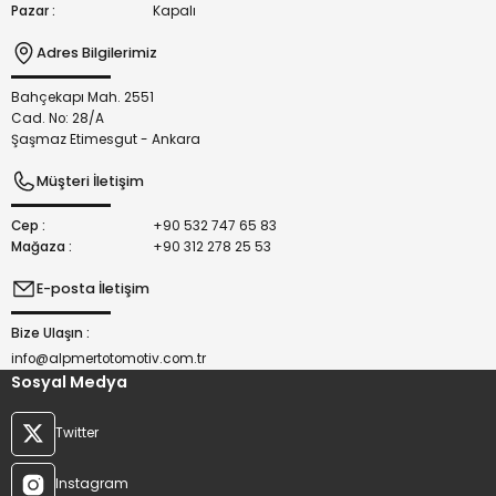
Pazar :
Kapalı
Adres Bilgilerimiz
Bahçekapı Mah. 2551
Gönder
Cad. No: 28/A
Şaşmaz Etimesgut - Ankara
Müşteri İletişim
Cep :
+90 532 747 65 83
Mağaza :
+90 312 278 25 53
E-posta İletişim
Bize Ulaşın :
info@alpmertotomotiv.com.tr
Sosyal Medya
Twitter
Instagram