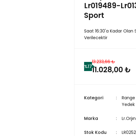
Lr019489-Lr0
Sport
Saat 16:30'a Kadar Olan 
Verilecektir
13.233,66 ₺
%17
11.028,00 ₺
Kategori
Range 
Yedek
Marka
Lr.Orjın
Stok Kodu
LR025