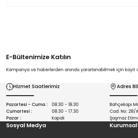
Bu ürünün fiyat bilgisi, resim, ürün açıklamalarında ve diğer 
Görüş ve önerileriniz için teşekkür ederiz.
Ürün resmi kalitesiz, bozuk veya görüntülenemiyor.
Ürün açıklamasında eksik bilgiler bulunuyor.
E-Bültenimize Katılın
Ürün bilgilerinde hatalar bulunuyor.
Ürün fiyatı diğer sitelerden daha pahalı.
Kampanya ve haberlerden anında yararlanabilmek için kayıt ola
Bu ürüne benzer farklı alternatifler olmalı.
Hizmet Saatlerimiz
Adres Bil
Pazartesi - Cuma :
08.30 - 18.30
Bahçekapı Ma
Cumartesi :
08.30 - 17.30
Cad. No: 28
Pazar :
Kapalı
Şaşmaz Etim
Sosyal Medya
Kurumsal