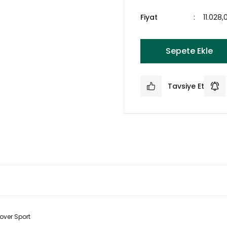
Fiyat
11.028
Sepete Ekle
Tavsiye Et
over Sport