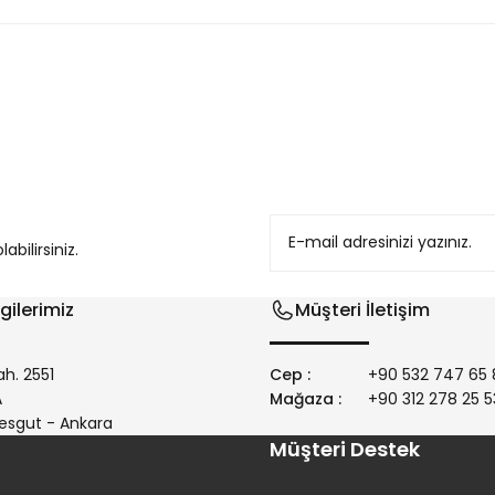
konularda yetersiz gördüğünüz noktaları öneri formunu kullanarak tarafım
bilirsiniz.
gilerimiz
Müşteri İletişim
h. 2551
Cep :
+90 532 747 65 
/A
Mağaza :
+90 312 278 25 5
Gönder
esgut - Ankara
Müşteri Destek