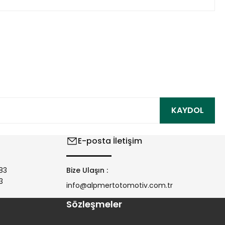
ıza iletebilirsiniz.
KAYDOL
E-posta İletişim
83
Bize Ulaşın :
3
info@alpmertotomotiv.com.tr
Sözleşmeler