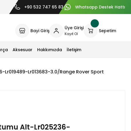
+90 532 747 65 83
Whatsapp Destek Hattı
Üye Girişi
Bayi Giriş
Sepetim
Kayıt Ol
arça
Aksesuar
Hakkımızda
İletişim
6-Lr019489-Lr013683-3.0/Range Rover Sport
tumu Alt-Lr025236-