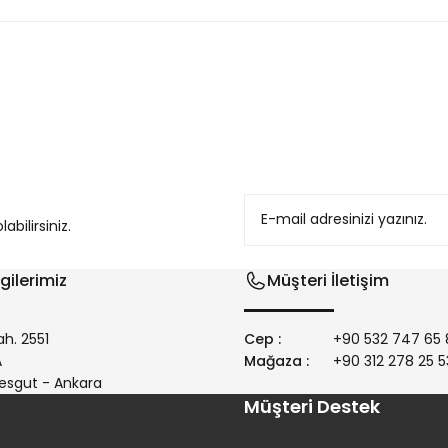
konularda yetersiz gördüğünüz noktaları öneri formunu kullanarak tarafım
bilirsiniz.
gilerimiz
Müşteri İletişim
h. 2551
Cep :
+90 532 747 65 
/A
Mağaza :
+90 312 278 25 5
Gönder
esgut - Ankara
Müşteri Destek