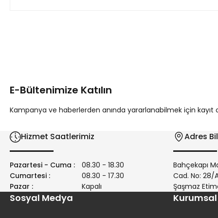
Bu ürünün fiyat bilgisi, resim, ürün açıklamalarında ve diğer 
Görüş ve önerileriniz için teşekkür ederiz.
Ürün resmi kalitesiz, bozuk veya görüntülenemiyor.
Ürün açıklamasında eksik bilgiler bulunuyor.
E-Bültenimize Katılın
Ürün bilgilerinde hatalar bulunuyor.
Ürün fiyatı diğer sitelerden daha pahalı.
Kampanya ve haberlerden anında yararlanabilmek için kayıt ola
Bu ürüne benzer farklı alternatifler olmalı.
Hizmet Saatlerimiz
Adres Bil
Pazartesi - Cuma :
08.30 - 18.30
Bahçekapı Ma
Cumartesi :
08.30 - 17.30
Cad. No: 28
Pazar :
Kapalı
Şaşmaz Etim
Sosyal Medya
Kurumsal