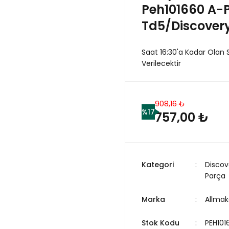
Peh101660 A-
Td5/Discovery
Saat 16:30'a Kadar Olan 
Verilecektir
908,16 ₺
%17
757,00 ₺
Kategori
Discov
Parça
Marka
Allmak
Stok Kodu
PEH101