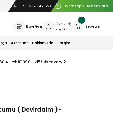
+90 532 747 65 83
Whatsapp Destek Hattı
Üye Girişi
Bayi Giriş
Sepetim
Kayıt Ol
arça
Aksesuar
Hakkımızda
İletişim
60 A-Peh101090-Td5/Discovery 2
tumu ( Devirdaim )-