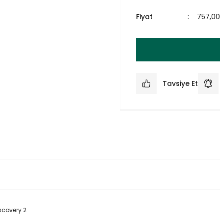
Fiyat
757,0
Tavsiye Et
scovery 2