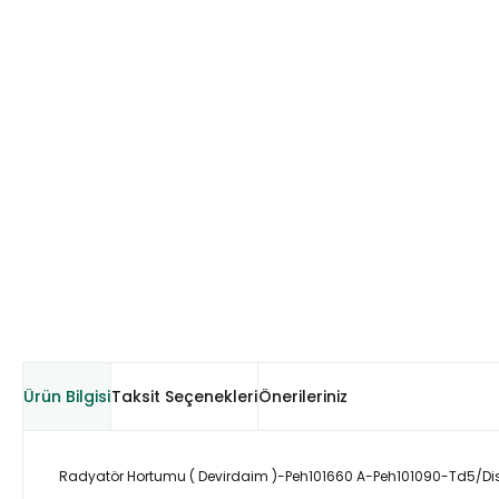
Ürün Bilgisi
Taksit Seçenekleri
Önerileriniz
Radyatör Hortumu ( Devirdaim )-Peh101660 A-Peh101090-Td5/Di