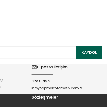
ıza iletebilirsiniz.
KAYDOL
E-posta İletişim
83
Bize Ulaşın :
3
info@alpmertotomotiv.com.tr
Sözleşmeler