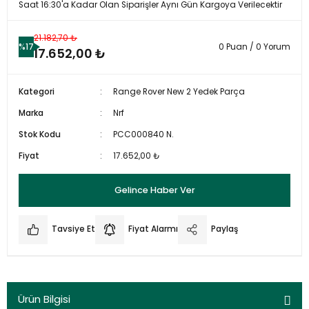
Saat 16:30'a Kadar Olan Siparişler Aynı Gün Kargoya Verilecektir
21.182,70 ₺
%17
0 Puan / 0 Yorum
17.652,00 ₺
Kategori
Range Rover New 2 Yedek Parça
Marka
Nrf
Stok Kodu
PCC000840 N.
Fiyat
17.652,00 ₺
Gelince Haber Ver
Tavsiye Et
Fiyat Alarmı
Paylaş
Ürün Bilgisi