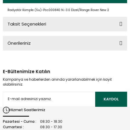
Radyatör Komple (Su)-Pcc000840 N.-3.0 Dizel/Range Rover New 2
Taksit Seçenekleri
Önerileriniz
Bu ürünün fiyat bilgisi, resim, ürün açıklamalarında ve diğer
konularda yetersiz gördüğünüz noktaları öneri formunu
kullanarak tarafımıza iletebilirsiniz.
E-Bültenimize Katılın
Görüş ve önerileriniz için teşekkür ederiz.
Kampanya ve haberlerden anında yararlanabilmek için kayıt
olabilirsiniz.
Ürün resmi kalitesiz, bozuk veya görüntülenemiyor.
Ürün açıklamasında eksik bilgiler bulunuyor.
KAYDOL
Ürün bilgilerinde hatalar bulunuyor.
Hizmet Saatlerimiz
Ürün fiyatı diğer sitelerden daha pahalı.
Bu ürüne benzer farklı alternatifler olmalı.
Pazartesi - Cuma :
08.30 - 18.30
Cumartesi :
08.30 - 17.30