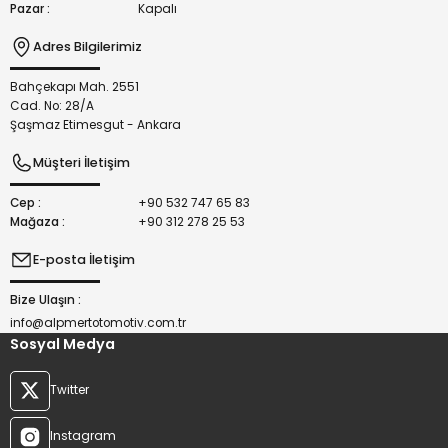
Pazar :
Kapalı
Adres Bilgilerimiz
Bahçekapı Mah. 2551
Gönder
Cad. No: 28/A
Şaşmaz Etimesgut - Ankara
Müşteri İletişim
Cep :
+90 532 747 65 83
Mağaza :
+90 312 278 25 53
E-posta İletişim
Bize Ulaşın :
info@alpmertotomotiv.com.tr
Sosyal Medya
Twitter
Instagram