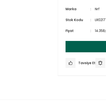
Marka
Nrf
Stok Kodu
LR0217
Fiyat
14.358
Tavsiye Et