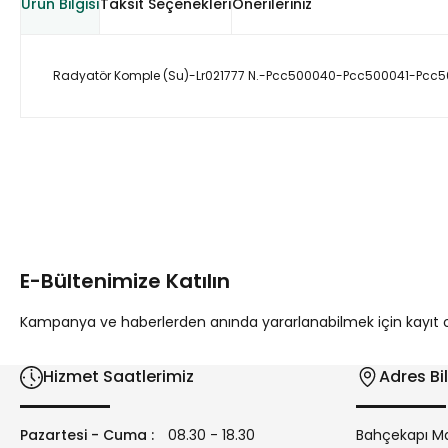
Ürün Bilgisi
Taksit Seçenekleri
Önerileriniz
Radyatör Komple (Su)-Lr021777 N.-Pcc500040-Pcc500041-Pc
Bu ürünün fiyat bilgisi, resim, ürün açıklamalarında ve diğer 
Görüş ve önerileriniz için teşekkür ederiz.
Ürün resmi kalitesiz, bozuk veya görüntülenemiyor.
Ürün açıklamasında eksik bilgiler bulunuyor.
E-Bültenimize Katılın
Ürün bilgilerinde hatalar bulunuyor.
Ürün fiyatı diğer sitelerden daha pahalı.
Kampanya ve haberlerden anında yararlanabilmek için kayıt ola
Bu ürüne benzer farklı alternatifler olmalı.
Hizmet Saatlerimiz
Adres Bil
Pazartesi - Cuma :
08.30 - 18.30
Bahçekapı Ma