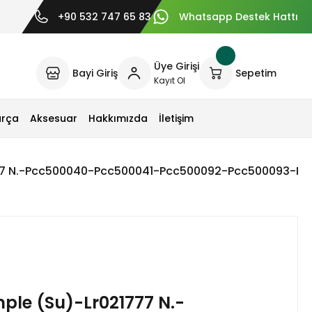
+90 532 747 65 83
Whatsapp Destek Hattı
Üye Girişi
Bayi Giriş
Sepetim
Kayıt Ol
arça
Aksesuar
Hakkımızda
İletişim
77 N.-Pcc500040-Pcc500041-Pcc500092-Pcc500093-Pc
ple (Su)-Lr021777 N.-