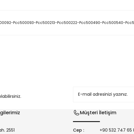
c500092-Pcc500093-Pcc500213-Pcc500222-Pcc500490-Pcc500540-Pcc500
konularda yetersiz gördüğünüz noktaları öneri formunu kullanarak tarafım
bilirsiniz.
gilerimiz
Müşteri İletişim
h. 2551
Cep :
+90 532 747 65 