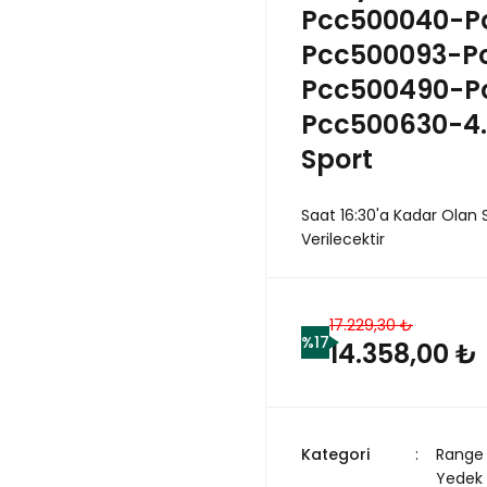
Pcc500040-P
Pcc500093-P
Pcc500490-P
Pcc500630-4.
Sport
Saat 16:30'a Kadar Olan 
Verilecektir
17.229,30 ₺
%17
14.358,00 ₺
Kategori
Range 
Yedek