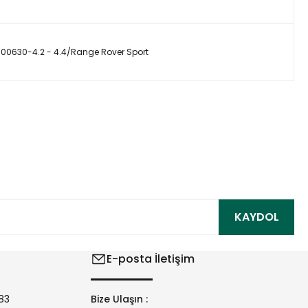
630-4.2 - 4.4/Range Rover Sport
ıza iletebilirsiniz.
KAYDOL
E-posta İletişim
83
Bize Ulaşın :