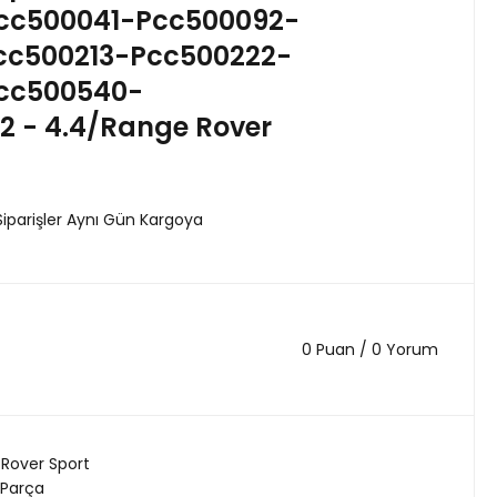
cc500041-Pcc500092-
cc500213-Pcc500222-
cc500540-
2 - 4.4/Range Rover
Siparişler Aynı Gün Kargoya
0 Puan / 0 Yorum
Rover Sport
 Parça