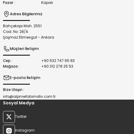
Pazar :
Kapalı
Adres Bilgilerimiz
Bahçekapı Mah. 2551
Gönder
Cad. No: 28/A
Şaşmaz Etimesgut - Ankara
Müşteri İletişim
Cep :
+90 532 747 65 83
Mağaza :
+90 312 278 25 53
E-posta İletişim
Bize Ulaşın :
info@alpmertotomotiv.com.tr
Sosyal Medya
Twitter
Instagram