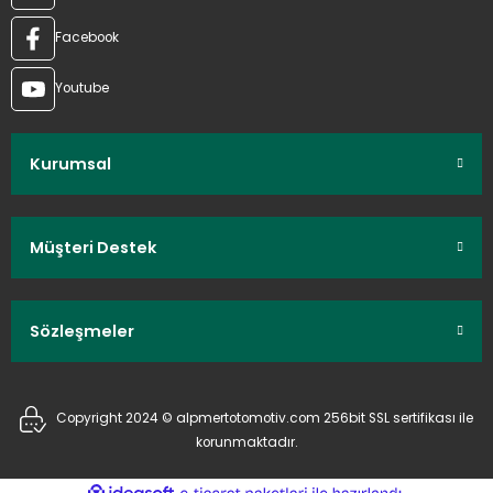
Facebook
Youtube
Kurumsal
Müşteri Destek
Sözleşmeler
Copyright 2024 © alpmertotomotiv.com 256bit SSL sertifikası ile
korunmaktadır.
ideasoft
ile