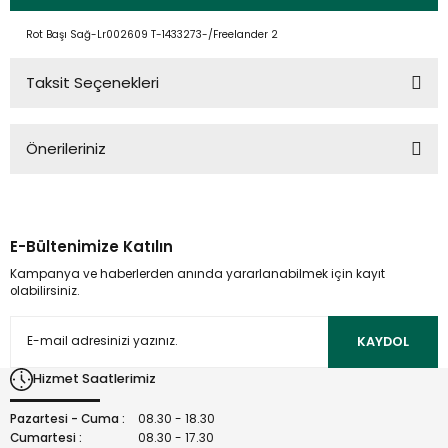
Rot Başı Sağ-Lr002609 T-1433273-/Freelander 2
Taksit Seçenekleri
Önerileriniz
Bu ürünün fiyat bilgisi, resim, ürün açıklamalarında ve diğer
konularda yetersiz gördüğünüz noktaları öneri formunu
kullanarak tarafımıza iletebilirsiniz.
E-Bültenimize Katılın
Görüş ve önerileriniz için teşekkür ederiz.
Kampanya ve haberlerden anında yararlanabilmek için kayıt
olabilirsiniz.
Ürün resmi kalitesiz, bozuk veya görüntülenemiyor.
Ürün açıklamasında eksik bilgiler bulunuyor.
KAYDOL
Ürün bilgilerinde hatalar bulunuyor.
Hizmet Saatlerimiz
Ürün fiyatı diğer sitelerden daha pahalı.
Bu ürüne benzer farklı alternatifler olmalı.
Pazartesi - Cuma :
08.30 - 18.30
Cumartesi :
08.30 - 17.30