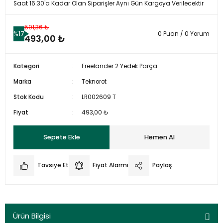
Saat 16:30'a Kadar Olan Siparişler Aynı Gün Kargoya Verilecektir
591,36 ₺
%17
0 Puan / 0 Yorum
493,00 ₺
Kategori
Freelander 2 Yedek Parça
Marka
Teknorot
Stok Kodu
LR002609 T
Fiyat
493,00 ₺
Sepete Ekle
Hemen Al
Tavsiye Et
Fiyat Alarmı
Paylaş
Ürün Bilgisi