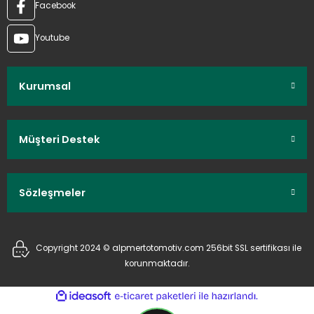
Facebook
Youtube
Kurumsal
Müşteri Destek
Sözleşmeler
Copyright 2024 © alpmertotomotiv.com 256bit SSL sertifikası ile
korunmaktadır.
ideasoft
ile
e-
hazırlandı.
ticaret