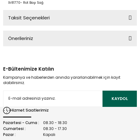
Xr81770- Rot Başı Sağ
Taksit Seçenekleri
Önerileriniz
Bu ürünün fiyat bilgisi, resim, ürün açıklamalarında ve diğer
konularda yetersiz gördüğünüz noktaları öneri formunu
kullanarak tarafımıza iletebilirsiniz.
E-Bültenimize Katılın
Görüş ve önerileriniz için teşekkür ederiz.
Kampanya ve haberlerden anında yararlanabilmek için kayıt
olabilirsiniz.
Ürün resmi kalitesiz, bozuk veya görüntülenemiyor.
Ürün açıklamasında eksik bilgiler bulunuyor.
KAYDOL
Ürün bilgilerinde hatalar bulunuyor.
Hizmet Saatlerimiz
Ürün fiyatı diğer sitelerden daha pahalı.
Bu ürüne benzer farklı alternatifler olmalı.
Pazartesi - Cuma :
08.30 - 18.30
Cumartesi :
08.30 - 17.30
Pazar :
Kapalı