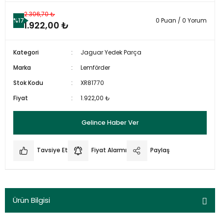
2.306,70 ₺
%17
0 Puan / 0 Yorum
1.922,00 ₺
Kategori
Jaguar Yedek Parça
Marka
Lemförder
Stok Kodu
XR81770
Fiyat
1.922,00 ₺
Gelince Haber Ver
Tavsiye Et
Fiyat Alarmı
Paylaş
Ürün Bilgisi