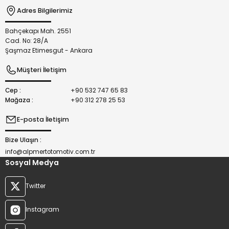
Adres Bilgilerimiz
Bahçekapı Mah. 2551
Gönder
Cad. No: 28/A
Şaşmaz Etimesgut - Ankara
Müşteri İletişim
Cep :
+90 532 747 65 83
Mağaza :
+90 312 278 25 53
E-posta İletişim
Bize Ulaşın :
info@alpmertotomotiv.com.tr
Sosyal Medya
Twitter
Instagram