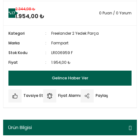
2.344,98 ₺
%17
0 Puan / 0 Yorum
1.954,00 ₺
Kategori
Freelander 2 Yedek Parça
Marka
Formpart
Stok Kodu
LR006959 F
Fiyat
1.954,00 ₺
Gelince Haber Ver
Tavsiye Et
Fiyat Alarmı
Paylaş
Ürün Bilgisi