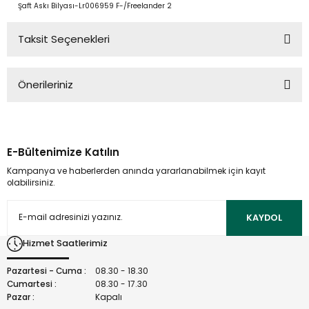
Şaft Askı Bilyası-Lr006959 F-/Freelander 2
Taksit Seçenekleri
Önerileriniz
Bu ürünün fiyat bilgisi, resim, ürün açıklamalarında ve diğer
konularda yetersiz gördüğünüz noktaları öneri formunu
kullanarak tarafımıza iletebilirsiniz.
E-Bültenimize Katılın
Görüş ve önerileriniz için teşekkür ederiz.
Kampanya ve haberlerden anında yararlanabilmek için kayıt
olabilirsiniz.
Ürün resmi kalitesiz, bozuk veya görüntülenemiyor.
Ürün açıklamasında eksik bilgiler bulunuyor.
KAYDOL
Ürün bilgilerinde hatalar bulunuyor.
Hizmet Saatlerimiz
Ürün fiyatı diğer sitelerden daha pahalı.
Bu ürüne benzer farklı alternatifler olmalı.
Pazartesi - Cuma :
08.30 - 18.30
Cumartesi :
08.30 - 17.30
Pazar :
Kapalı