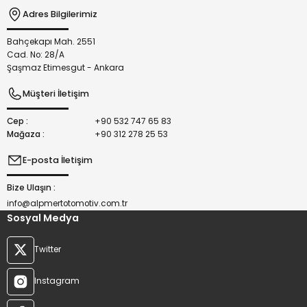
Adres Bilgilerimiz
Bahçekapı Mah. 2551
Gönder
Cad. No: 28/A
Şaşmaz Etimesgut - Ankara
Müşteri İletişim
Cep :
+90 532 747 65 83
Mağaza :
+90 312 278 25 53
E-posta İletişim
Bize Ulaşın :
info@alpmertotomotiv.com.tr
Sosyal Medya
Twitter
Instagram