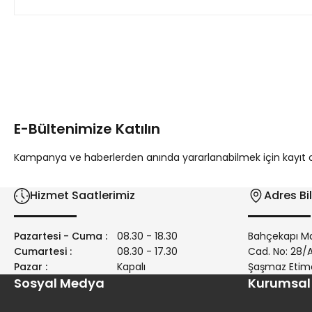
Bu ürünün fiyat bilgisi, resim, ürün açıklamalarında ve diğer 
Görüş ve önerileriniz için teşekkür ederiz.
Ürün resmi kalitesiz, bozuk veya görüntülenemiyor.
Ürün açıklamasında eksik bilgiler bulunuyor.
E-Bültenimize Katılın
Ürün bilgilerinde hatalar bulunuyor.
Ürün fiyatı diğer sitelerden daha pahalı.
Kampanya ve haberlerden anında yararlanabilmek için kayıt ola
Bu ürüne benzer farklı alternatifler olmalı.
Hizmet Saatlerimiz
Adres Bil
Pazartesi - Cuma :
08.30 - 18.30
Bahçekapı Ma
Cumartesi :
08.30 - 17.30
Cad. No: 28
Pazar :
Kapalı
Şaşmaz Etim
Sosyal Medya
Kurumsal