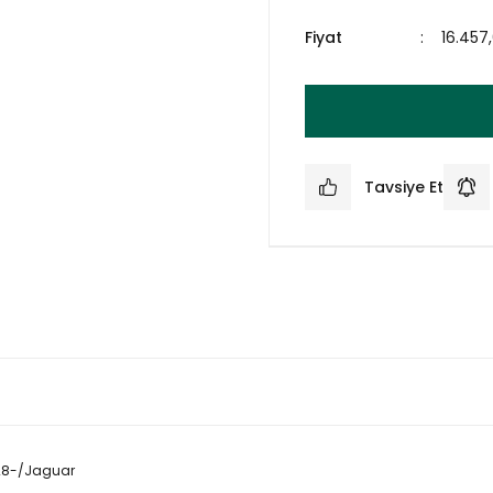
Fiyat
16.457
Tavsiye Et
28-/Jaguar