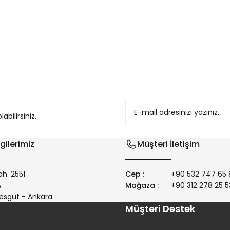
konularda yetersiz gördüğünüz noktaları öneri formunu kullanarak tarafım
bilirsiniz.
gilerimiz
Müşteri İletişim
h. 2551
Cep :
+90 532 747 65 
/A
Mağaza :
+90 312 278 25 5
Gönder
esgut - Ankara
Müşteri Destek