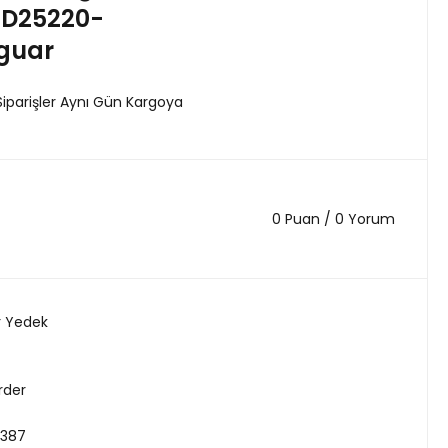
D25220-
guar
Siparişler Aynı Gün Kargoya
0 Puan / 0 Yorum
r Yedek
rder
387