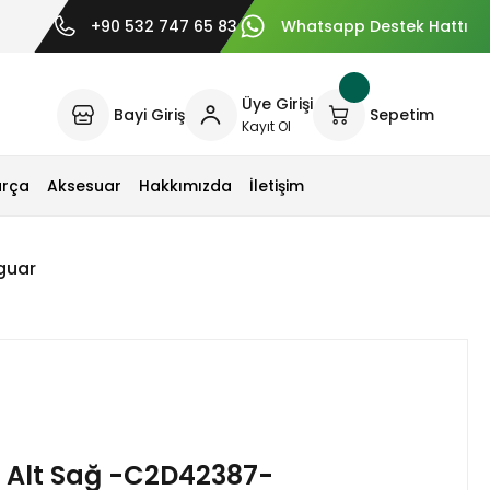
+90 532 747 65 83
Whatsapp Destek Hattı
Üye Girişi
Bayi Giriş
Sepetim
Kayıt Ol
arça
Aksesuar
Hakkımızda
İletişim
guar
a Alt Sağ -C2D42387-