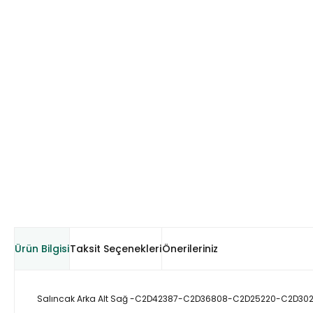
Ürün Bilgisi
Taksit Seçenekleri
Önerileriniz
Salıncak Arka Alt Sağ -C2D42387-C2D36808-C2D25220-C2D30