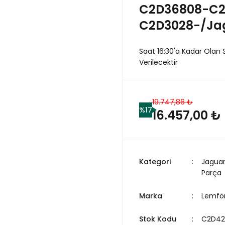
C2D36808-C2
C2D3028-/Ja
Saat 16:30'a Kadar Olan 
Verilecektir
19.747,86 ₺
%17
16.457,00 ₺
Kategori
Jagua
Parça
Marka
Lemfö
Stok Kodu
C2D42