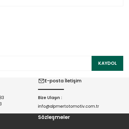
ıza iletebilirsiniz.
KAYDOL
E-posta İletişim
83
Bize Ulaşın :
3
info@alpmertotomotiv.com.tr
Sözleşmeler