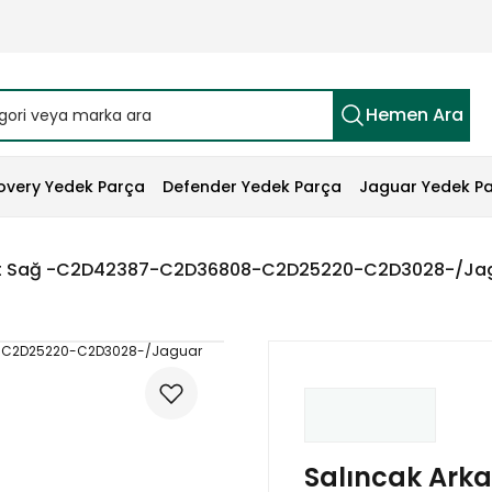
Hemen Ara
overy Yedek Parça
Defender Yedek Parça
Jaguar Yedek P
Alt Sağ -C2D42387-C2D36808-C2D25220-C2D3028-/Ja
Salıncak Ark