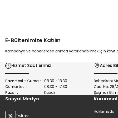
Bu ürünün fiyat bilgisi, resim, ürün açıklamalarında ve diğer 
Görüş ve önerileriniz için teşekkür ederiz.
Ürün resmi kalitesiz, bozuk veya görüntülenemiyor.
Ürün açıklamasında eksik bilgiler bulunuyor.
E-Bültenimize Katılın
Ürün bilgilerinde hatalar bulunuyor.
Ürün fiyatı diğer sitelerden daha pahalı.
Kampanya ve haberlerden anında yararlanabilmek için kayıt ola
Bu ürüne benzer farklı alternatifler olmalı.
Hizmet Saatlerimiz
Adres Bil
Pazartesi - Cuma :
08.30 - 18.30
Bahçekapı Ma
Cumartesi :
08.30 - 17.30
Cad. No: 28
Pazar :
Kapalı
Şaşmaz Etim
Sosyal Medya
Kurumsal
Hakkımızda
Twitter