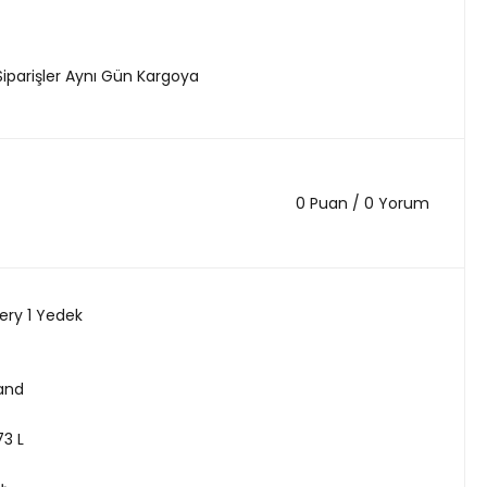
Siparişler Aynı Gün Kargoya
0 Puan / 0 Yorum
ery 1 Yedek
land
3 L