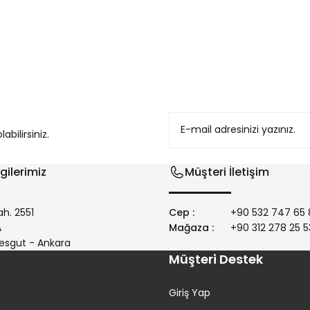
konularda yetersiz gördüğünüz noktaları öneri formunu kullanarak tarafım
bilirsiniz.
gilerimiz
Müşteri İletişim
h. 2551
Cep :
+90 532 747 65 
/A
Mağaza :
+90 312 278 25 5
Gönder
esgut - Ankara
Müşteri Destek
Giriş Yap