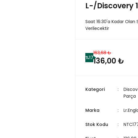
L-/Discovery 1
Saat 16:30'a Kadar Olan 
Verilecektir
163,68 ₺
%17
136,00 ₺
Kategori
Discov
Parça
Marka
Lr.Eng
Stok Kodu
NTC177