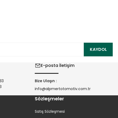
ıza iletebilirsiniz.
KAYDOL
E-posta İletişim
83
Bize Ulaşın :
3
info@alpmertotomotiv.com.tr
Sözleşmeler
Satış Sözleşmesi