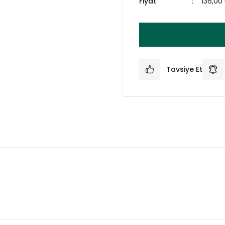
Fiyat
136,00
Tavsiye Et