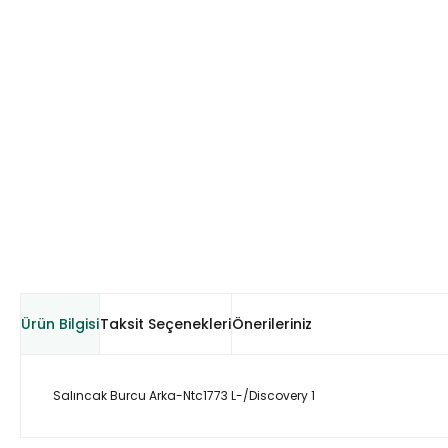
Ürün Bilgisi
Taksit Seçenekleri
Önerileriniz
Salıncak Burcu Arka-Ntc1773 L-/Discovery 1