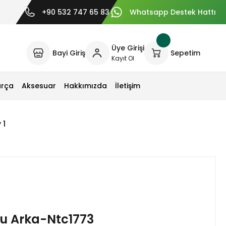
+90 532 747 65 83
Whatsapp Destek Hattı
Üye Girişi
Bayi Giriş
Sepetim
Kayıt Ol
arça
Aksesuar
Hakkımızda
İletişim
 1
cu Arka-Ntc1773