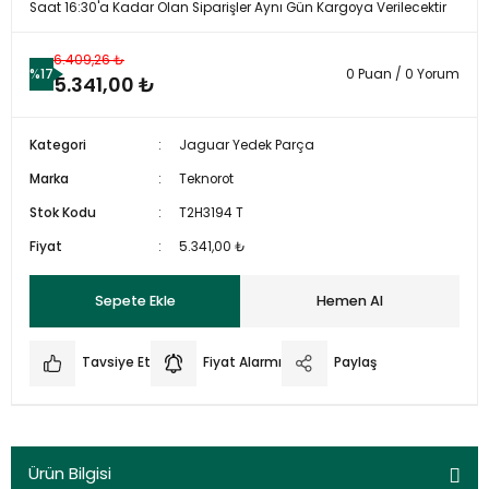
Saat 16:30'a Kadar Olan Siparişler Aynı Gün Kargoya Verilecektir
6.409,26 ₺
%17
0 Puan / 0 Yorum
5.341,00 ₺
Kategori
Jaguar Yedek Parça
Marka
Teknorot
Stok Kodu
T2H3194 T
Fiyat
5.341,00 ₺
Sepete Ekle
Hemen Al
Tavsiye Et
Fiyat Alarmı
Paylaş
Ürün Bilgisi