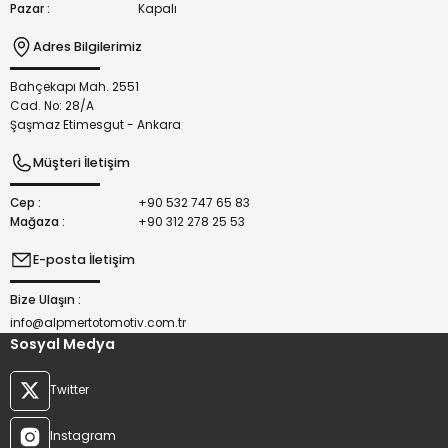
Pazar :
Kapalı
Adres Bilgilerimiz
Bahçekapı Mah. 2551
Gönder
Cad. No: 28/A
Şaşmaz Etimesgut - Ankara
Müşteri İletişim
Cep :
+90 532 747 65 83
Mağaza :
+90 312 278 25 53
E-posta İletişim
Bize Ulaşın :
info@alpmertotomotiv.com.tr
Sosyal Medya
Twitter
Instagram