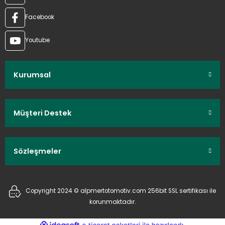
Facebook
Youtube
Kurumsal
Müşteri Destek
Sözleşmeler
Copyright 2024 © alpmertotomotiv.com 256bit SSL sertifikası ile
korunmaktadır.
ideasoft
ile