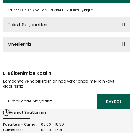
Salıncak Ön Alt Arka Sağ-T2H3194 T-T2H19026-/Jaguar
Taksit Seçenekleri
Önerileriniz
Bu ürünün fiyat bilgisi, resim, ürün açıklamalarında ve diğer
konularda yetersiz gördüğünüz noktaları öneri formunu
kullanarak tarafımıza iletebilirsiniz.
E-Bültenimize Katılın
Görüş ve önerileriniz için teşekkür ederiz.
Kampanya ve haberlerden anında yararlanabilmek için kayıt
olabilirsiniz.
Ürün resmi kalitesiz, bozuk veya görüntülenemiyor.
Ürün açıklamasında eksik bilgiler bulunuyor.
KAYDOL
Ürün bilgilerinde hatalar bulunuyor.
Hizmet Saatlerimiz
Ürün fiyatı diğer sitelerden daha pahalı.
Bu ürüne benzer farklı alternatifler olmalı.
Pazartesi - Cuma :
08.30 - 18.30
Cumartesi :
08.30 - 17.30