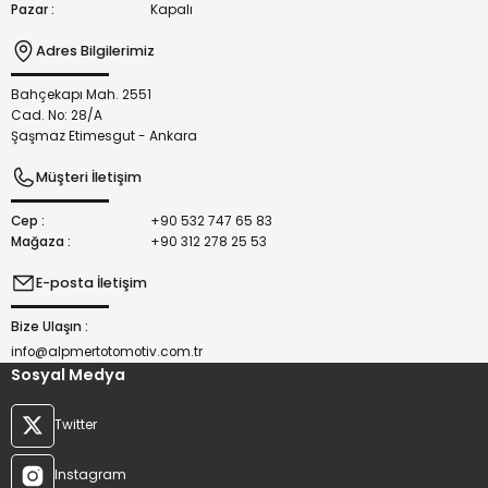
Pazar :
Kapalı
Adres Bilgilerimiz
Bahçekapı Mah. 2551
Gönder
Cad. No: 28/A
Şaşmaz Etimesgut - Ankara
Müşteri İletişim
Cep :
+90 532 747 65 83
Mağaza :
+90 312 278 25 53
E-posta İletişim
Bize Ulaşın :
info@alpmertotomotiv.com.tr
Sosyal Medya
Twitter
Instagram