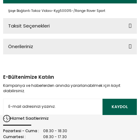
Şaşe Bağlantı Takoz Vidası-Kyg500015-/Range Rover Sport
Taksit Seçenekleri
Önerileriniz
Bu ürünün fiyat bilgisi, resim, ürün açıklamalarında ve diğer
konularda yetersiz gördüğünüz noktaları öneri formunu
kullanarak tarafımıza iletebilirsiniz.
E-Bültenimize Katılın
Görüş ve önerileriniz için teşekkür ederiz.
Kampanya ve haberlerden anında yararlanabilmek için kayıt
olabilirsiniz.
Ürün resmi kalitesiz, bozuk veya görüntülenemiyor.
Ürün açıklamasında eksik bilgiler bulunuyor.
KAYDOL
Ürün bilgilerinde hatalar bulunuyor.
Hizmet Saatlerimiz
Ürün fiyatı diğer sitelerden daha pahalı.
Bu ürüne benzer farklı alternatifler olmalı.
Pazartesi - Cuma :
08.30 - 18.30
Cumartesi :
08.30 - 17.30