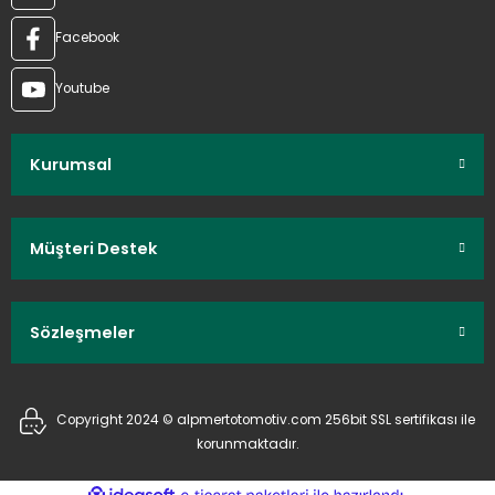
Facebook
Youtube
Kurumsal
Müşteri Destek
Sözleşmeler
Copyright 2024 © alpmertotomotiv.com 256bit SSL sertifikası ile
korunmaktadır.
ideasoft
ile