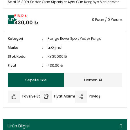
Saat 16:30'a Kadar Olan Siparişler Aynı Gün Kargoya Verilecektir
516,12 ₺
%17
0 Puan / 0 Yorum
430,00 ₺
Kategori
Range Rover Sport Yedek Parça
Marka
Lr.Orjınal
Stok Kodu
KYG500015
Fiyat
430,00 ₺
Sepete Ekle
Hemen Al
Tavsiye Et
Fiyat Alarmı
Paylaş
Ürün Bilgisi