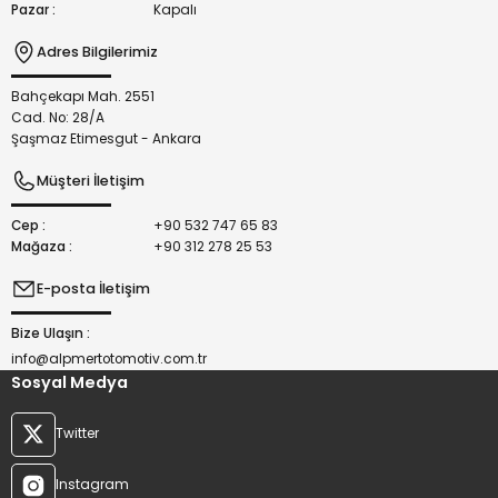
Pazar :
Kapalı
Adres Bilgilerimiz
Bahçekapı Mah. 2551
Gönder
Cad. No: 28/A
Şaşmaz Etimesgut - Ankara
Müşteri İletişim
Cep :
+90 532 747 65 83
Mağaza :
+90 312 278 25 53
E-posta İletişim
Bize Ulaşın :
info@alpmertotomotiv.com.tr
Sosyal Medya
Twitter
Instagram