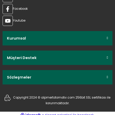
Facebook
Youtube
Kurumsal
Müşteri Destek
Sözleşmeler
Copyright 2024 © alpmertotomotiv.com 256bit SSL sertifikası ile
korunmaktadır.
ideasoft
ile