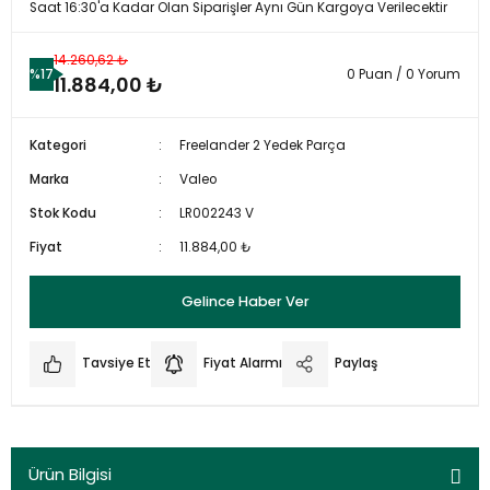
Saat 16:30'a Kadar Olan Siparişler Aynı Gün Kargoya Verilecektir
14.260,62 ₺
%17
0 Puan / 0 Yorum
11.884,00 ₺
Kategori
Freelander 2 Yedek Parça
Marka
Valeo
Stok Kodu
LR002243 V
Fiyat
11.884,00 ₺
Gelince Haber Ver
Tavsiye Et
Fiyat Alarmı
Paylaş
Ürün Bilgisi