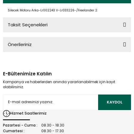
Silecek Motoru Arka-Lr002243 V-Lr033226-/Freelander 2
Taksit Seçenekleri
Önerileriniz
Bu ürünün fiyat bilgisi, resim, ürün açıklamalarında ve diğer
konularda yetersiz gördüğünüz noktaları öneri formunu
kullanarak tarafımıza iletebilirsiniz.
E-Bültenimize Katılın
Görüş ve önerileriniz için teşekkür ederiz.
Kampanya ve haberlerden anında yararlanabilmek için kayıt
olabilirsiniz.
Ürün resmi kalitesiz, bozuk veya görüntülenemiyor.
Ürün açıklamasında eksik bilgiler bulunuyor.
KAYDOL
Ürün bilgilerinde hatalar bulunuyor.
Hizmet Saatlerimiz
Ürün fiyatı diğer sitelerden daha pahalı.
Bu ürüne benzer farklı alternatifler olmalı.
Pazartesi - Cuma :
08.30 - 18.30
Cumartesi :
08.30 - 17.30