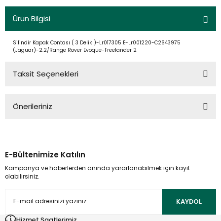
Ürün Bilgisi
Silindir Kapak Contası ( 3 Delik )-Lr017305 E-Lr001220-C2S43975
(Jaguar)-2.2/Range Rover Evoque-Freelander 2
Taksit Seçenekleri
Önerileriniz
Bu ürünün fiyat bilgisi, resim, ürün açıklamalarında ve diğer
konularda yetersiz gördüğünüz noktaları öneri formunu
kullanarak tarafımıza iletebilirsiniz.
E-Bültenimize Katılın
Görüş ve önerileriniz için teşekkür ederiz.
Kampanya ve haberlerden anında yararlanabilmek için kayıt
olabilirsiniz.
Ürün resmi kalitesiz, bozuk veya görüntülenemiyor.
Ürün açıklamasında eksik bilgiler bulunuyor.
KAYDOL
Ürün bilgilerinde hatalar bulunuyor.
Hizmet Saatlerimiz