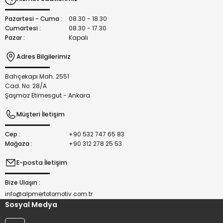
Ürün fiyatı diğer sitelerden daha pahalı.
Bu ürüne benzer farklı alternatifler olmalı.
Pazartesi - Cuma :
08.30 - 18.30
Cumartesi :
08.30 - 17.30
Pazar :
Kapalı
Adres Bilgilerimiz
Bahçekapı Mah. 2551
Gönder
Cad. No: 28/A
Şaşmaz Etimesgut - Ankara
Müşteri İletişim
Cep :
+90 532 747 65 83
Mağaza :
+90 312 278 25 53
E-posta İletişim
Bize Ulaşın :
info@alpmertotomotiv.com.tr
Sosyal Medya