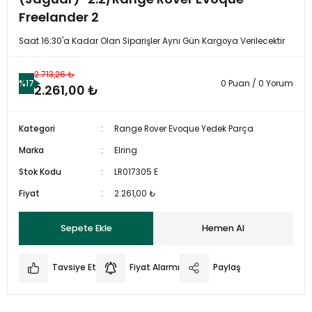
Freelander 2
Saat 16:30'a Kadar Olan Siparişler Aynı Gün Kargoya Verilecektir
2.713,26 ₺
%17
0 Puan / 0 Yorum
2.261,00 ₺
Kategori
Range Rover Evoque Yedek Parça
Marka
Elring
Stok Kodu
LR017305 E
Fiyat
2.261,00 ₺
Sepete Ekle
Hemen Al
Tavsiye Et
Fiyat Alarmı
Paylaş