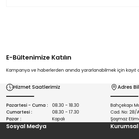
Bu ürünün fiyat bilgisi, resim, ürün açıklamalarında ve diğer 
Görüş ve önerileriniz için teşekkür ederiz.
Ürün resmi kalitesiz, bozuk veya görüntülenemiyor.
Ürün açıklamasında eksik bilgiler bulunuyor.
E-Bültenimize Katılın
Ürün bilgilerinde hatalar bulunuyor.
Ürün fiyatı diğer sitelerden daha pahalı.
Kampanya ve haberlerden anında yararlanabilmek için kayıt ola
Bu ürüne benzer farklı alternatifler olmalı.
Hizmet Saatlerimiz
Adres Bil
Pazartesi - Cuma :
08.30 - 18.30
Bahçekapı Ma
Cumartesi :
08.30 - 17.30
Cad. No: 28
Pazar :
Kapalı
Şaşmaz Etim
Sosyal Medya
Kurumsal