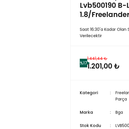
Lvb500190 B-
1.8/Freelander
Saat 16:30'a Kadar Olan 
Verilecektir
1.441,44 ₺
%17
1.201,00 ₺
Kategori
Freela
Parça
Marka
Bga
Stok Kodu
LVB500