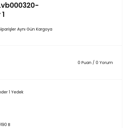
Lvb000320-
 1
Siparişler Aynı Gün Kargoya
0 Puan / 0 Yorum
nder 1 Yedek
190 B