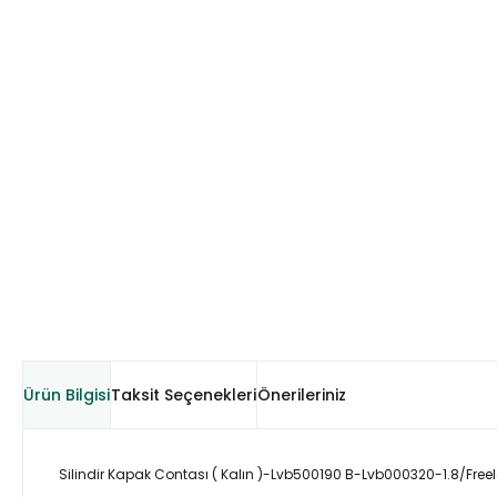
Ürün Bilgisi
Taksit Seçenekleri
Önerileriniz
Silindir Kapak Contası ( Kalın )-Lvb500190 B-Lvb000320-1.8/Freel