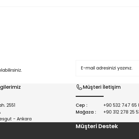
konularda yetersiz gördüğünüz noktaları öneri formunu kullanarak tarafım
bilirsiniz.
gilerimiz
Müşteri İletişim
h. 2551
Cep :
+90 532 747 65 
/A
Mağaza :
+90 312 278 25 5
Gönder
esgut - Ankara
Müşteri Destek