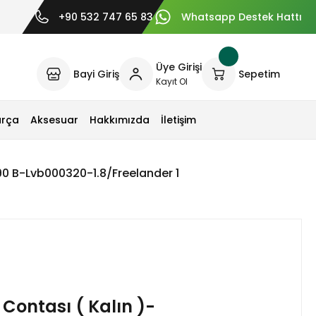
+90 532 747 65 83
Whatsapp Destek Hattı
Üye Girişi
Bayi Giriş
Sepetim
Kayıt Ol
arça
Aksesuar
Hakkımızda
İletişim
190 B-Lvb000320-1.8/Freelander 1
 Contası ( Kalın )-