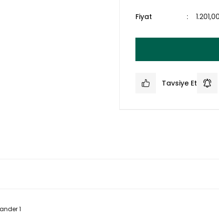
Fiyat
1.201,0
Tavsiye Et
ander 1