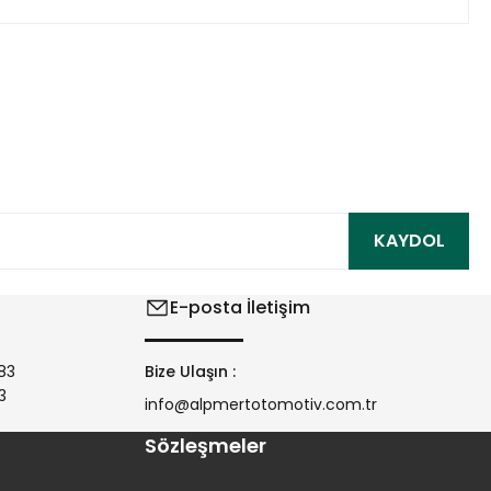
ıza iletebilirsiniz.
KAYDOL
E-posta İletişim
83
Bize Ulaşın :
3
info@alpmertotomotiv.com.tr
Sözleşmeler