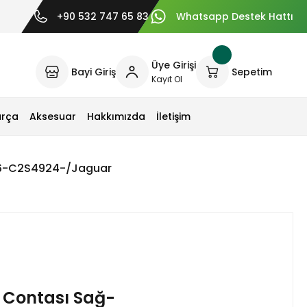
+90 532 747 65 83
Whatsapp Destek Hattı
Üye Girişi
Bayi Giriş
Sepetim
Kayıt Ol
arça
Aksesuar
Hakkımızda
İletişim
66-C2S4924-/Jaguar
k Contası Sağ-