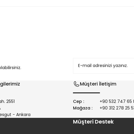
konularda yetersiz gördüğünüz noktaları öneri formunu kullanarak tarafım
bilirsiniz.
gilerimiz
Müşteri İletişim
h. 2551
Cep :
+90 532 747 65 
/A
Mağaza :
+90 312 278 25 5
Gönder
esgut - Ankara
Müşteri Destek