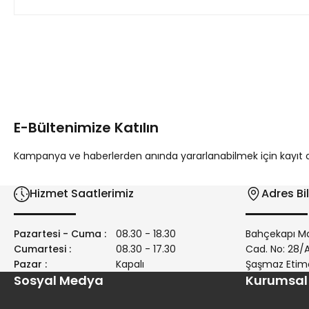
Bu ürünün fiyat bilgisi, resim, ürün açıklamalarında ve diğer 
Görüş ve önerileriniz için teşekkür ederiz.
Ürün resmi kalitesiz, bozuk veya görüntülenemiyor.
Ürün açıklamasında eksik bilgiler bulunuyor.
E-Bültenimize Katılın
Ürün bilgilerinde hatalar bulunuyor.
Ürün fiyatı diğer sitelerden daha pahalı.
Kampanya ve haberlerden anında yararlanabilmek için kayıt ola
Bu ürüne benzer farklı alternatifler olmalı.
Hizmet Saatlerimiz
Adres Bil
Pazartesi - Cuma :
08.30 - 18.30
Bahçekapı Ma
Cumartesi :
08.30 - 17.30
Cad. No: 28
Pazar :
Kapalı
Şaşmaz Etim
Sosyal Medya
Kurumsal