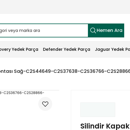
Hemen Ara
overy Yedek Parça
Defender Yedek Parça
Jaguar Yedek P
 Contası Sağ-C2S44649-C2S37638-C2S36766-C2S288
Silindir Kapa