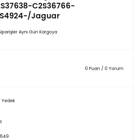
S37638-C2S36766-
S4924-/Jaguar
Siparişler Aynı Gün Kargoya
0 Puan / 0 Yorum
r Yedek
R
4649