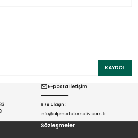
ıza iletebilirsiniz.
KAYDOL
E-posta İletişim
83
Bize Ulaşın :
3
info@alpmertotomotiv.com.tr
Sözleşmeler