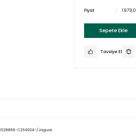
Fiyat
1.979,
Sepete Ekle
Tavsiye Et
C2S28866-C2S4924-/Jaguar