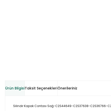
Ürün Bilgisi
Taksit Seçenekleri
Önerileriniz
Silindir Kapak Contası Sağ-C2S44649-C2S37638-C2S36766-