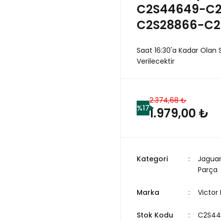
C2S44649-C2
C2S28866-C2
Saat 16:30'a Kadar Olan 
Verilecektir
2.374,68 ₺
%17
1.979,00 ₺
Kategori
Jagua
Parça
Marka
Victor 
Stok Kodu
C2S4