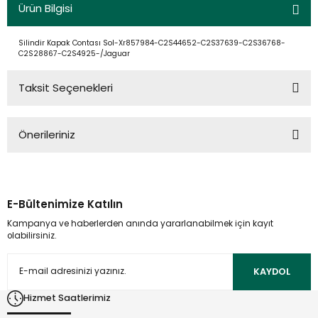
Ürün Bilgisi
Silindir Kapak Contası Sol-Xr857984-C2S44652-C2S37639-C2S36768-
C2S28867-C2S4925-/Jaguar
Taksit Seçenekleri
Önerileriniz
Bu ürünün fiyat bilgisi, resim, ürün açıklamalarında ve diğer
konularda yetersiz gördüğünüz noktaları öneri formunu
kullanarak tarafımıza iletebilirsiniz.
E-Bültenimize Katılın
Görüş ve önerileriniz için teşekkür ederiz.
Kampanya ve haberlerden anında yararlanabilmek için kayıt
olabilirsiniz.
Ürün resmi kalitesiz, bozuk veya görüntülenemiyor.
Ürün açıklamasında eksik bilgiler bulunuyor.
KAYDOL
Ürün bilgilerinde hatalar bulunuyor.
Hizmet Saatlerimiz
Ürün fiyatı diğer sitelerden daha pahalı.