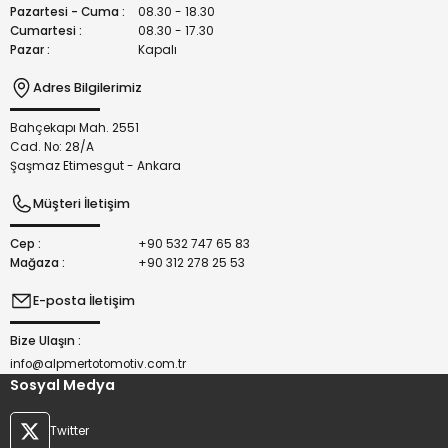
Bu ürüne benzer farklı alternatifler olmalı.
Pazartesi - Cuma :
08.30 - 18.30
Cumartesi :
08.30 - 17.30
Pazar :
Kapalı
Adres Bilgilerimiz
Bahçekapı Mah. 2551
Gönder
Cad. No: 28/A
Şaşmaz Etimesgut - Ankara
Müşteri İletişim
Cep :
+90 532 747 65 83
Mağaza :
+90 312 278 25 53
E-posta İletişim
Bize Ulaşın :
info@alpmertotomotiv.com.tr
Sosyal Medya
Twitter