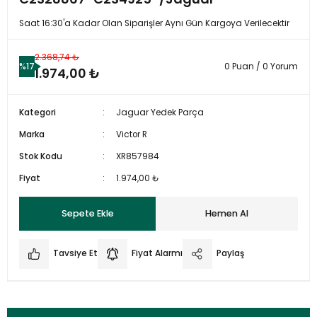
Saat 16:30'a Kadar Olan Siparişler Aynı Gün Kargoya Verilecektir
2.368,74 ₺
%17
0 Puan / 0 Yorum
1.974,00 ₺
Kategori
Jaguar Yedek Parça
Marka
Victor R
Stok Kodu
XR857984
Fiyat
1.974,00 ₺
Sepete Ekle
Hemen Al
Tavsiye Et
Fiyat Alarmı
Paylaş