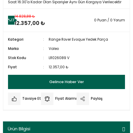
Saat 16:30'a Kadar Olan Siparişler Aynı Gün Kargoya Verilecektir
14.828,88 ₺
%17
0 Puan / 0 Yorum
12.357,00 ₺
Kategori
Range Rover Evoque Yedek Parça
Marka
Valeo
Stok Kodu
LR026089 V
Fiyat
12.357,00 ₺
Gelince Haber Ver
Tavsiye Et
Fiyat Alarmı
Paylaş
Ürün Bilgisi