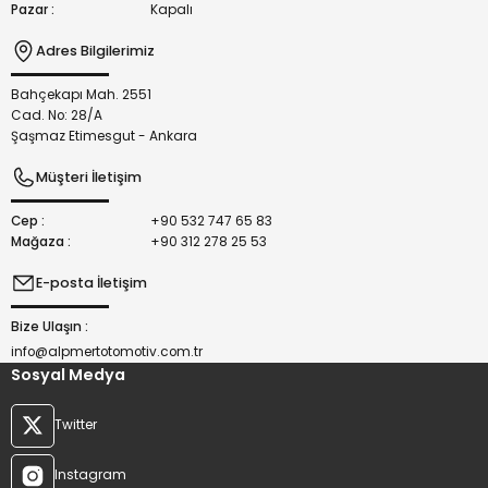
Pazar :
Kapalı
Adres Bilgilerimiz
Bahçekapı Mah. 2551
Gönder
Cad. No: 28/A
Şaşmaz Etimesgut - Ankara
Müşteri İletişim
Cep :
+90 532 747 65 83
Mağaza :
+90 312 278 25 53
E-posta İletişim
Bize Ulaşın :
info@alpmertotomotiv.com.tr
Sosyal Medya
Twitter
Instagram