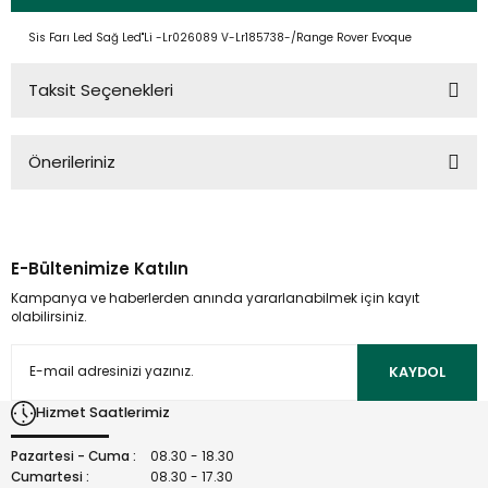
Sis Farı Led Sağ Led"Li -Lr026089 V-Lr185738-/Range Rover Evoque
Taksit Seçenekleri
Önerileriniz
Bu ürünün fiyat bilgisi, resim, ürün açıklamalarında ve diğer
konularda yetersiz gördüğünüz noktaları öneri formunu
kullanarak tarafımıza iletebilirsiniz.
E-Bültenimize Katılın
Görüş ve önerileriniz için teşekkür ederiz.
Kampanya ve haberlerden anında yararlanabilmek için kayıt
olabilirsiniz.
Ürün resmi kalitesiz, bozuk veya görüntülenemiyor.
Ürün açıklamasında eksik bilgiler bulunuyor.
KAYDOL
Ürün bilgilerinde hatalar bulunuyor.
Hizmet Saatlerimiz
Ürün fiyatı diğer sitelerden daha pahalı.
Bu ürüne benzer farklı alternatifler olmalı.
Pazartesi - Cuma :
08.30 - 18.30
Cumartesi :
08.30 - 17.30