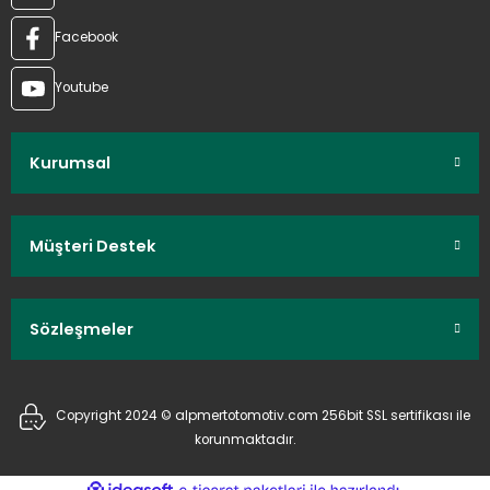
Facebook
Youtube
Kurumsal
Müşteri Destek
Sözleşmeler
Copyright 2024 © alpmertotomotiv.com 256bit SSL sertifikası ile
korunmaktadır.
ideasoft
ile