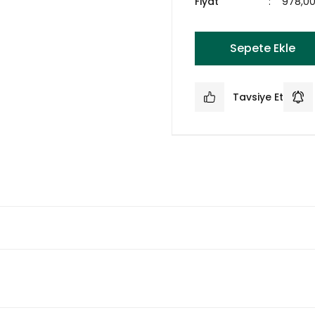
Fiyat
978,0
Sepete Ekle
Tavsiye Et