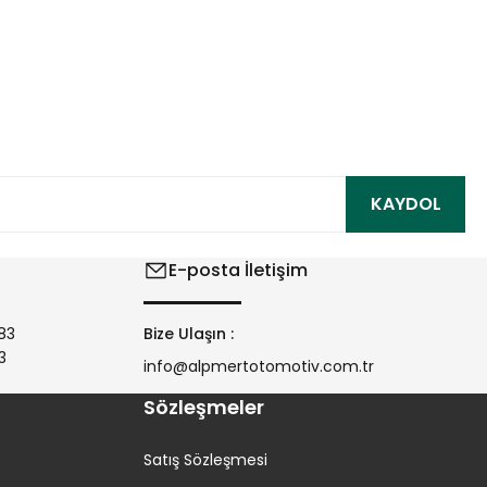
ıza iletebilirsiniz.
KAYDOL
E-posta İletişim
83
Bize Ulaşın :
3
info@alpmertotomotiv.com.tr
Sözleşmeler
Satış Sözleşmesi