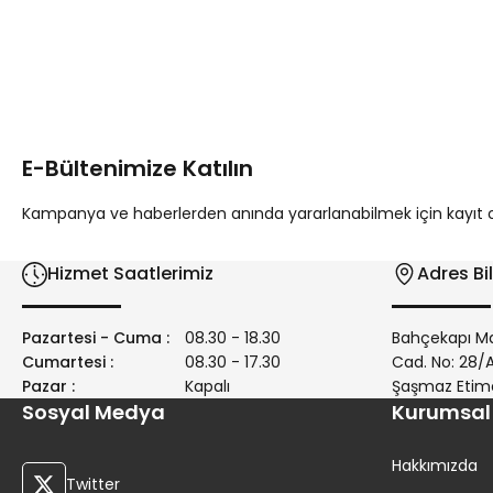
Bu ürünün fiyat bilgisi, resim, ürün açıklamalarında ve diğer 
Görüş ve önerileriniz için teşekkür ederiz.
Ürün resmi kalitesiz, bozuk veya görüntülenemiyor.
Ürün açıklamasında eksik bilgiler bulunuyor.
E-Bültenimize Katılın
Ürün bilgilerinde hatalar bulunuyor.
Ürün fiyatı diğer sitelerden daha pahalı.
Kampanya ve haberlerden anında yararlanabilmek için kayıt ola
Bu ürüne benzer farklı alternatifler olmalı.
Hizmet Saatlerimiz
Adres Bil
Pazartesi - Cuma :
08.30 - 18.30
Bahçekapı Ma
Cumartesi :
08.30 - 17.30
Cad. No: 28
Pazar :
Kapalı
Şaşmaz Etim
Sosyal Medya
Kurumsal
Hakkımızda
Twitter