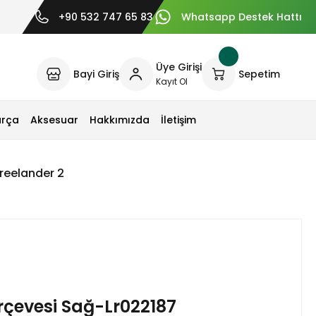
+90 532 747 65 83
Whatsapp Destek Hattı
Üye Girişi
Bayi Giriş
Sepetim
Kayıt Ol
arça
Aksesuar
Hakkımızda
İletişim
reelander 2
rçevesi Sağ-Lr022187