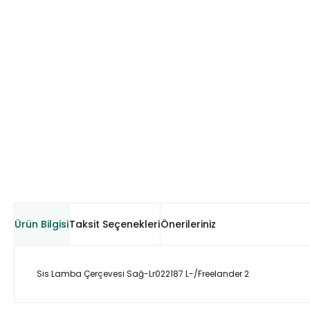
Ürün Bilgisi
Taksit Seçenekleri
Önerileriniz
Sis Lamba Çerçevesi Sağ-Lr022187 L-/Freelander 2