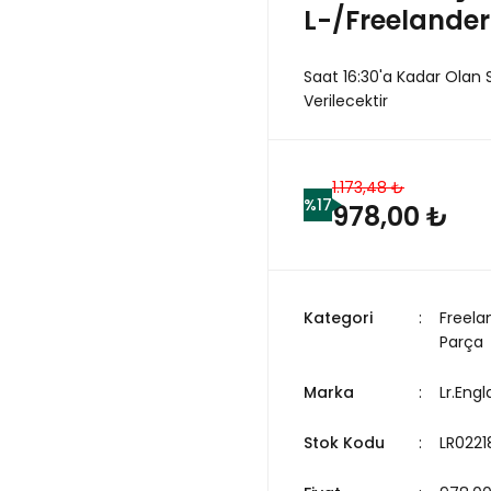
L-/Freelander
Saat 16:30'a Kadar Olan 
Verilecektir
1.173,48 ₺
%17
978,00 ₺
Kategori
Freela
Parça
Marka
Lr.Eng
Stok Kodu
LR0221