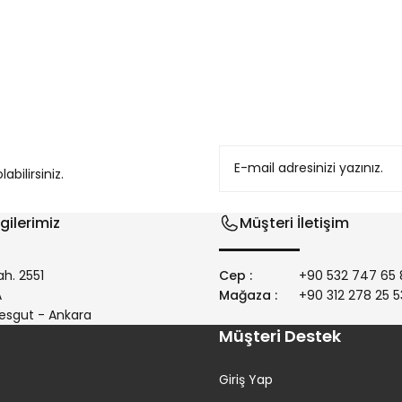
konularda yetersiz gördüğünüz noktaları öneri formunu kullanarak tarafım
bilirsiniz.
gilerimiz
Müşteri İletişim
h. 2551
Cep :
+90 532 747 65 
/A
Mağaza :
+90 312 278 25 5
Gönder
esgut - Ankara
Müşteri Destek
Giriş Yap