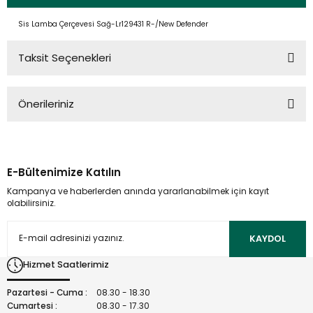
Sis Lamba Çerçevesi Sağ-Lr129431 R-/New Defender
Taksit Seçenekleri
Önerileriniz
Bu ürünün fiyat bilgisi, resim, ürün açıklamalarında ve diğer
konularda yetersiz gördüğünüz noktaları öneri formunu
kullanarak tarafımıza iletebilirsiniz.
E-Bültenimize Katılın
Görüş ve önerileriniz için teşekkür ederiz.
Kampanya ve haberlerden anında yararlanabilmek için kayıt
olabilirsiniz.
Ürün resmi kalitesiz, bozuk veya görüntülenemiyor.
Ürün açıklamasında eksik bilgiler bulunuyor.
KAYDOL
Ürün bilgilerinde hatalar bulunuyor.
Hizmet Saatlerimiz
Ürün fiyatı diğer sitelerden daha pahalı.
Bu ürüne benzer farklı alternatifler olmalı.
Pazartesi - Cuma :
08.30 - 18.30
Cumartesi :
08.30 - 17.30