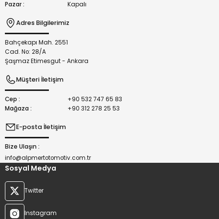
Pazar :
Kapalı
Adres Bilgilerimiz
Bahçekapı Mah. 2551
Gönder
Cad. No: 28/A
Şaşmaz Etimesgut - Ankara
Müşteri İletişim
Cep :
+90 532 747 65 83
Mağaza :
+90 312 278 25 53
E-posta İletişim
Bize Ulaşın :
info@alpmertotomotiv.com.tr
Sosyal Medya
Twitter
Instagram