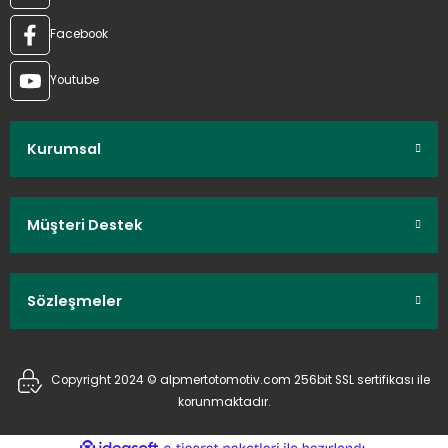
Facebook
Youtube
Kurumsal
Müşteri Destek
Sözleşmeler
Copyright 2024 © alpmertotomotiv.com 256bit SSL sertifikası ile
korunmaktadır.
ideasoft
ile