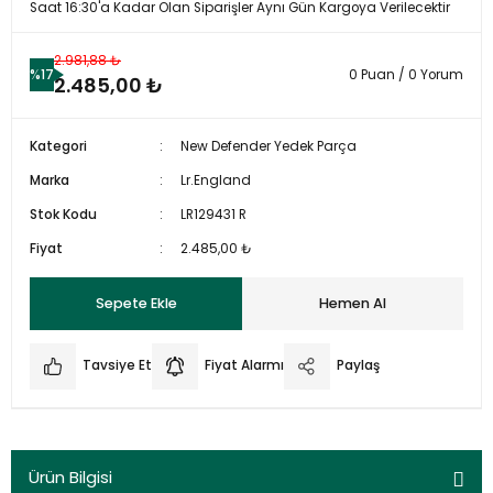
Saat 16:30'a Kadar Olan Siparişler Aynı Gün Kargoya Verilecektir
2.981,88 ₺
%17
0 Puan / 0 Yorum
2.485,00 ₺
Kategori
New Defender Yedek Parça
Marka
Lr.England
Stok Kodu
LR129431 R
Fiyat
2.485,00 ₺
Sepete Ekle
Hemen Al
Tavsiye Et
Fiyat Alarmı
Paylaş
Ürün Bilgisi