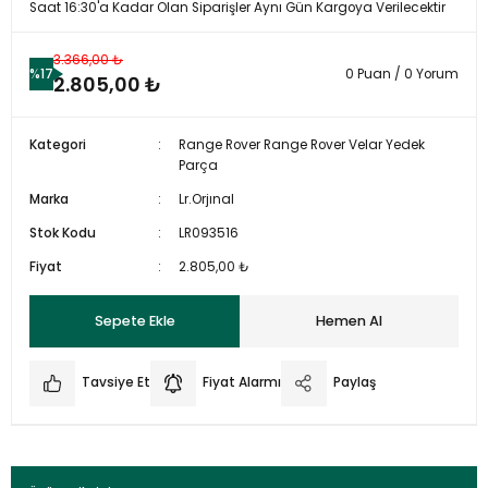
Saat 16:30'a Kadar Olan Siparişler Aynı Gün Kargoya Verilecektir
3.366,00 ₺
%17
0 Puan / 0 Yorum
2.805,00 ₺
Kategori
Range Rover Range Rover Velar Yedek
Parça
Marka
Lr.Orjınal
Stok Kodu
LR093516
Fiyat
2.805,00 ₺
Sepete Ekle
Hemen Al
Tavsiye Et
Fiyat Alarmı
Paylaş