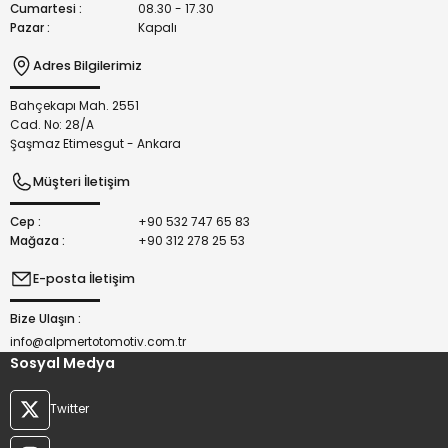
Cumartesi :
08.30 - 17.30
Pazar :
Kapalı
Adres Bilgilerimiz
Bahçekapı Mah. 2551
Gönder
Cad. No: 28/A
Şaşmaz Etimesgut - Ankara
Müşteri İletişim
Cep :
+90 532 747 65 83
Mağaza :
+90 312 278 25 53
E-posta İletişim
Bize Ulaşın :
info@alpmertotomotiv.com.tr
Sosyal Medya
Twitter