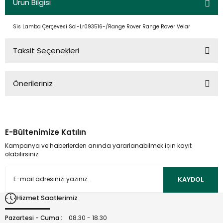
Ürün Bilgisi
Sis Lamba Çerçevesi Sol-Lr093516-/Range Rover Range Rover Velar
Taksit Seçenekleri
Önerileriniz
Bu ürünün fiyat bilgisi, resim, ürün açıklamalarında ve diğer
konularda yetersiz gördüğünüz noktaları öneri formunu
kullanarak tarafımıza iletebilirsiniz.
E-Bültenimize Katılın
Görüş ve önerileriniz için teşekkür ederiz.
Kampanya ve haberlerden anında yararlanabilmek için kayıt
olabilirsiniz.
Ürün resmi kalitesiz, bozuk veya görüntülenemiyor.
Ürün açıklamasında eksik bilgiler bulunuyor.
KAYDOL
Ürün bilgilerinde hatalar bulunuyor.
Hizmet Saatlerimiz
Ürün fiyatı diğer sitelerden daha pahalı.
Bu ürüne benzer farklı alternatifler olmalı.
Pazartesi - Cuma :
08.30 - 18.30