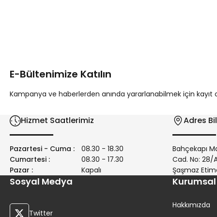
Bu ürünün fiyat bilgisi, resim, ürün açıklamalarında ve diğer 
Görüş ve önerileriniz için teşekkür ederiz.
Ürün resmi kalitesiz, bozuk veya görüntülenemiyor.
Ürün açıklamasında eksik bilgiler bulunuyor.
E-Bültenimize Katılın
Ürün bilgilerinde hatalar bulunuyor.
Ürün fiyatı diğer sitelerden daha pahalı.
Kampanya ve haberlerden anında yararlanabilmek için kayıt ola
Bu ürüne benzer farklı alternatifler olmalı.
Hizmet Saatlerimiz
Adres Bil
Pazartesi - Cuma :
08.30 - 18.30
Bahçekapı Ma
Cumartesi :
08.30 - 17.30
Cad. No: 28
Pazar :
Kapalı
Şaşmaz Etim
Sosyal Medya
Kurumsal
Hakkımızda
Twitter