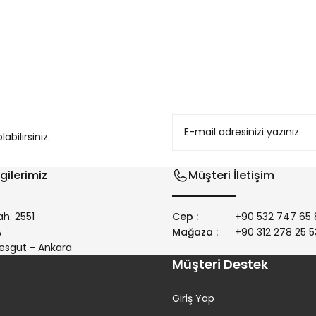
konularda yetersiz gördüğünüz noktaları öneri formunu kullanarak tarafım
bilirsiniz.
gilerimiz
Müşteri İletişim
h. 2551
Cep :
+90 532 747 65 
/A
Mağaza :
+90 312 278 25 5
Gönder
esgut - Ankara
Müşteri Destek
Giriş Yap