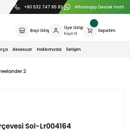
+90 532 747 65 83
Whatsapp Destek Hattı
Üye Girişi
Bayi Giriş
Sepetim
Kayıt Ol
arça
Aksesuar
Hakkımızda
İletişim
reelander 2
çevesi Sol-Lr004164