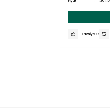
Fiyat
1.304,
Tavsiye Et