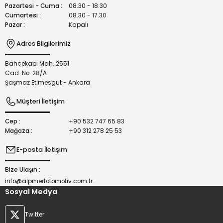
Bu ürüne benzer farklı alternatifler olmalı.
Pazartesi - Cuma :
08.30 - 18.30
Cumartesi :
08.30 - 17.30
Pazar :
Kapalı
Adres Bilgilerimiz
Bahçekapı Mah. 2551
Gönder
Cad. No: 28/A
Şaşmaz Etimesgut - Ankara
Müşteri İletişim
Cep :
+90 532 747 65 83
Mağaza :
+90 312 278 25 53
E-posta İletişim
Bize Ulaşın :
info@alpmertotomotiv.com.tr
Sosyal Medya
Twitter