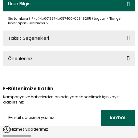
Ürün Bilgisi
Sis Lambası ( R-L )-Lr001587-Lr057400-C2S49285 (Jaguar)-/Range
Rover Sport-Freelander 2
Taksit Seçenekleri
Önerileriniz
Bu ürünün fiyat bilgisi, resim, ürün açıklamalarında ve diğer
konularda yetersiz gördüğünüz noktaları öneri formunu
kullanarak tarafımıza iletebilirsiniz.
E-Bültenimize Katılın
Görüş ve önerileriniz için teşekkür ederiz.
Kampanya ve haberlerden anında yararlanabilmek için kayıt
olabilirsiniz.
Ürün resmi kalitesiz, bozuk veya görüntülenemiyor.
Ürün açıklamasında eksik bilgiler bulunuyor.
KAYDOL
Ürün bilgilerinde hatalar bulunuyor.
Hizmet Saatlerimiz
Ürün fiyatı diğer sitelerden daha pahalı.