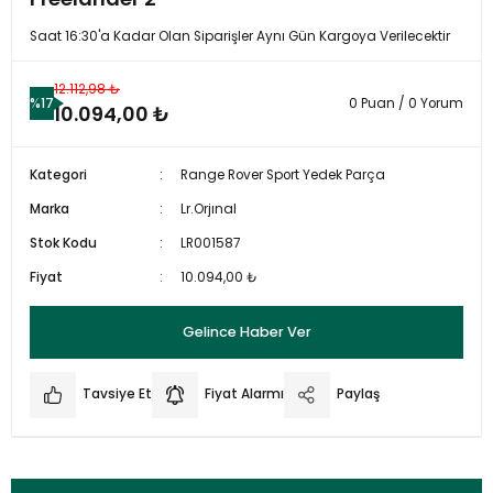
Saat 16:30'a Kadar Olan Siparişler Aynı Gün Kargoya Verilecektir
12.112,98 ₺
%17
0 Puan / 0 Yorum
10.094,00 ₺
Kategori
Range Rover Sport Yedek Parça
Marka
Lr.Orjınal
Stok Kodu
LR001587
Fiyat
10.094,00 ₺
Gelince Haber Ver
Tavsiye Et
Fiyat Alarmı
Paylaş