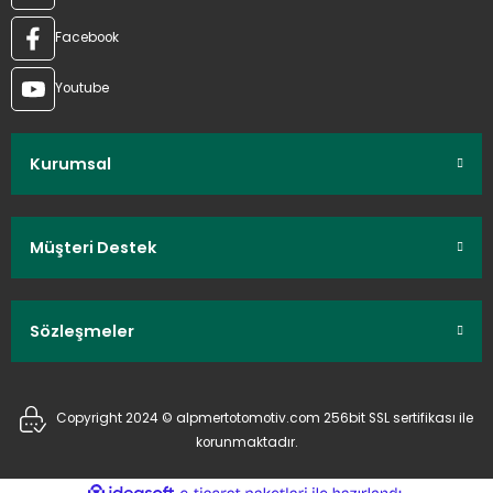
Facebook
Youtube
Kurumsal
Müşteri Destek
Sözleşmeler
Copyright 2024 © alpmertotomotiv.com 256bit SSL sertifikası ile
korunmaktadır.
ideasoft
ile