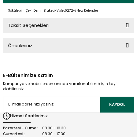
Sökülebilir Çeki Demir Braketi-Vplet0272-/New Defender
Taksit Seçenekleri
Önerileriniz
Bu ürünün fiyat bilgisi, resim, ürün açıklamalarında ve diğer
konularda yetersiz gördüğünüz noktaları öneri formunu
kullanarak tarafımıza iletebilirsiniz.
E-Bültenimize Katılın
Görüş ve önerileriniz için teşekkür ederiz.
Kampanya ve haberlerden anında yararlanabilmek için kayıt
olabilirsiniz.
Ürün resmi kalitesiz, bozuk veya görüntülenemiyor.
Ürün açıklamasında eksik bilgiler bulunuyor.
KAYDOL
Ürün bilgilerinde hatalar bulunuyor.
Hizmet Saatlerimiz
Ürün fiyatı diğer sitelerden daha pahalı.
Bu ürüne benzer farklı alternatifler olmalı.
Pazartesi - Cuma :
08.30 - 18.30
Cumartesi :
08.30 - 17.30