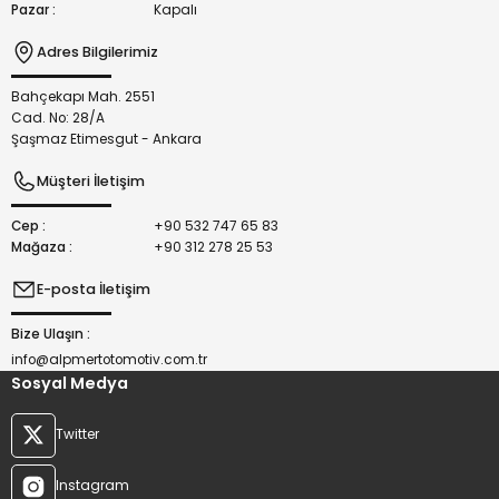
Pazar :
Kapalı
Adres Bilgilerimiz
Bahçekapı Mah. 2551
Gönder
Cad. No: 28/A
Şaşmaz Etimesgut - Ankara
Müşteri İletişim
Cep :
+90 532 747 65 83
Mağaza :
+90 312 278 25 53
E-posta İletişim
Bize Ulaşın :
info@alpmertotomotiv.com.tr
Sosyal Medya
Twitter
Instagram