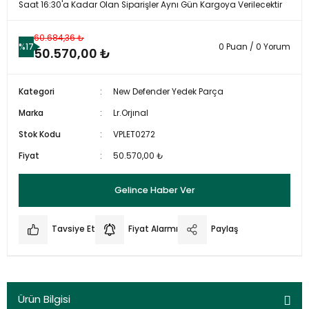
Saat 16:30'a Kadar Olan Siparişler Aynı Gün Kargoya Verilecektir
60.684,36 ₺
%17
0 Puan / 0 Yorum
50.570,00 ₺
Kategori
New Defender Yedek Parça
Marka
Lr.Orjınal
Stok Kodu
VPLET0272
Fiyat
50.570,00 ₺
Gelince Haber Ver
Tavsiye Et
Fiyat Alarmı
Paylaş
Ürün Bilgisi