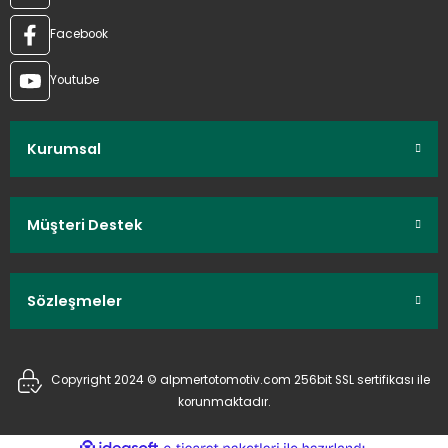
Facebook
Youtube
Kurumsal
Müşteri Destek
Sözleşmeler
Copyright 2024 © alpmertotomotiv.com 256bit SSL sertifikası ile
korunmaktadır.
ideasoft
ile