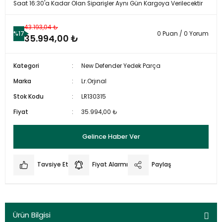
Saat 16:30'a Kadar Olan Siparişler Aynı Gün Kargoya Verilecektir
43.193,04 ₺
%17
0 Puan / 0 Yorum
35.994,00 ₺
Kategori
New Defender Yedek Parça
Marka
Lr.Orjınal
Stok Kodu
LR130315
Fiyat
35.994,00 ₺
Gelince Haber Ver
Tavsiye Et
Fiyat Alarmı
Paylaş
Ürün Bilgisi