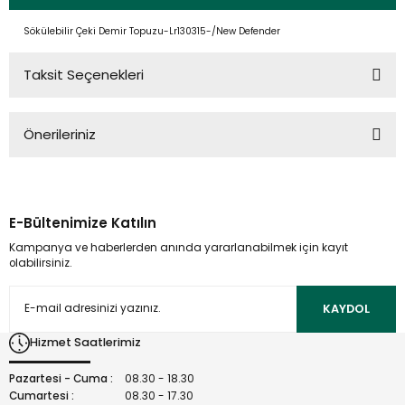
Sökülebilir Çeki Demir Topuzu-Lr130315-/New Defender
Taksit Seçenekleri
Önerileriniz
Bu ürünün fiyat bilgisi, resim, ürün açıklamalarında ve diğer
konularda yetersiz gördüğünüz noktaları öneri formunu
kullanarak tarafımıza iletebilirsiniz.
E-Bültenimize Katılın
Görüş ve önerileriniz için teşekkür ederiz.
Kampanya ve haberlerden anında yararlanabilmek için kayıt
olabilirsiniz.
Ürün resmi kalitesiz, bozuk veya görüntülenemiyor.
Ürün açıklamasında eksik bilgiler bulunuyor.
KAYDOL
Ürün bilgilerinde hatalar bulunuyor.
Hizmet Saatlerimiz
Ürün fiyatı diğer sitelerden daha pahalı.
Bu ürüne benzer farklı alternatifler olmalı.
Pazartesi - Cuma :
08.30 - 18.30
Cumartesi :
08.30 - 17.30