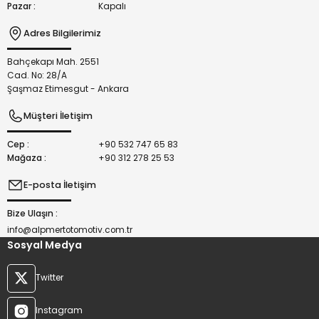
Pazar :
Kapalı
Adres Bilgilerimiz
Bahçekapı Mah. 2551
Gönder
Cad. No: 28/A
Şaşmaz Etimesgut - Ankara
Müşteri İletişim
Cep :
+90 532 747 65 83
Mağaza :
+90 312 278 25 53
E-posta İletişim
Bize Ulaşın :
info@alpmertotomotiv.com.tr
Sosyal Medya
Twitter
Instagram