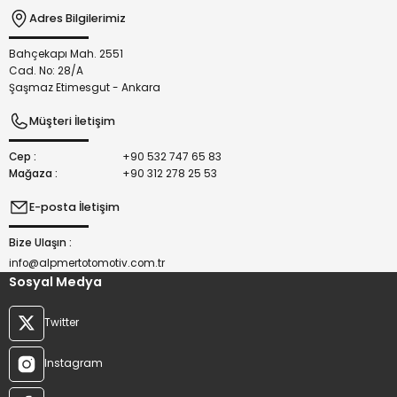
Adres Bilgilerimiz
Bahçekapı Mah. 2551
Gönder
Cad. No: 28/A
Şaşmaz Etimesgut - Ankara
Müşteri İletişim
Cep :
+90 532 747 65 83
Mağaza :
+90 312 278 25 53
E-posta İletişim
Bize Ulaşın :
info@alpmertotomotiv.com.tr
Sosyal Medya
Twitter
Instagram