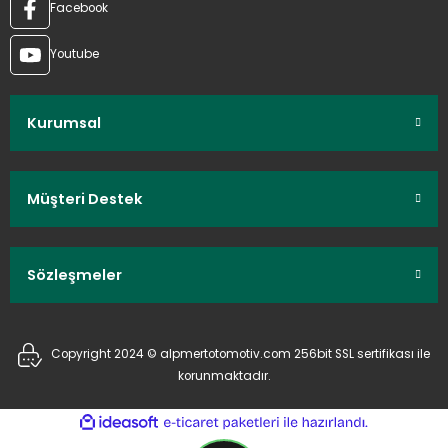
Facebook
Youtube
Kurumsal
Müşteri Destek
Sözleşmeler
Copyright 2024 © alpmertotomotiv.com 256bit SSL sertifikası ile
korunmaktadır.
ideasoft
ile
e-
hazırlandı.
ticaret