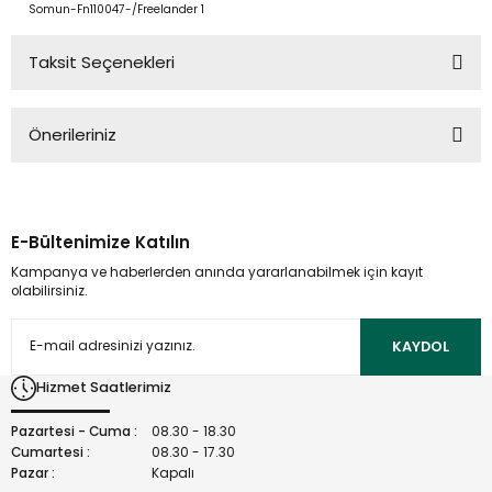
Somun-Fn110047-/Freelander 1
Taksit Seçenekleri
Önerileriniz
Bu ürünün fiyat bilgisi, resim, ürün açıklamalarında ve diğer
konularda yetersiz gördüğünüz noktaları öneri formunu
kullanarak tarafımıza iletebilirsiniz.
E-Bültenimize Katılın
Görüş ve önerileriniz için teşekkür ederiz.
Kampanya ve haberlerden anında yararlanabilmek için kayıt
olabilirsiniz.
Ürün resmi kalitesiz, bozuk veya görüntülenemiyor.
Ürün açıklamasında eksik bilgiler bulunuyor.
KAYDOL
Ürün bilgilerinde hatalar bulunuyor.
Hizmet Saatlerimiz
Ürün fiyatı diğer sitelerden daha pahalı.
Bu ürüne benzer farklı alternatifler olmalı.
Pazartesi - Cuma :
08.30 - 18.30
Cumartesi :
08.30 - 17.30
Pazar :
Kapalı