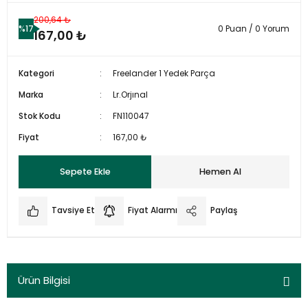
200,64 ₺
%17
0 Puan / 0 Yorum
167,00 ₺
Kategori
Freelander 1 Yedek Parça
Marka
Lr.Orjınal
Stok Kodu
FN110047
Fiyat
167,00 ₺
Sepete Ekle
Hemen Al
Tavsiye Et
Fiyat Alarmı
Paylaş
Ürün Bilgisi