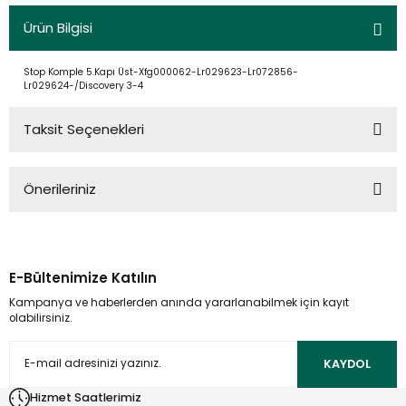
Ürün Bilgisi
Stop Komple 5.Kapı Üst-Xfg000062-Lr029623-Lr072856-
Lr029624-/Discovery 3-4
Taksit Seçenekleri
Önerileriniz
Bu ürünün fiyat bilgisi, resim, ürün açıklamalarında ve diğer
konularda yetersiz gördüğünüz noktaları öneri formunu
kullanarak tarafımıza iletebilirsiniz.
E-Bültenimize Katılın
Görüş ve önerileriniz için teşekkür ederiz.
Kampanya ve haberlerden anında yararlanabilmek için kayıt
olabilirsiniz.
Ürün resmi kalitesiz, bozuk veya görüntülenemiyor.
Ürün açıklamasında eksik bilgiler bulunuyor.
KAYDOL
Ürün bilgilerinde hatalar bulunuyor.
Hizmet Saatlerimiz