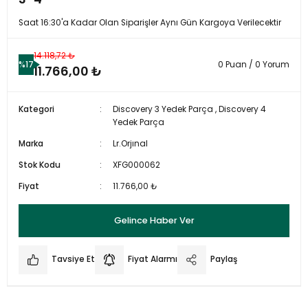
Saat 16:30'a Kadar Olan Siparişler Aynı Gün Kargoya Verilecektir
14.118,72 ₺
%17
0 Puan / 0 Yorum
11.766,00 ₺
Kategori
Discovery 3 Yedek Parça
,
Discovery 4
Yedek Parça
Marka
Lr.Orjınal
Stok Kodu
XFG000062
Fiyat
11.766,00 ₺
Gelince Haber Ver
Tavsiye Et
Fiyat Alarmı
Paylaş