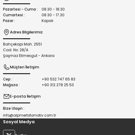
Ürün fiyatı diğer sitelerden daha pahalı.
Bu ürüne benzer farklı alternatifler olmalı.
Pazartesi - Cuma :
08.30 - 18.30
Cumartesi :
08.30 - 17.30
Pazar :
Kapalı
Adres Bilgilerimiz
Bahçekapı Mah. 2551
Gönder
Cad. No: 28/A
Şaşmaz Etimesgut - Ankara
Müşteri İletişim
Cep :
+90 532 747 65 83
Mağaza :
+90 312 278 25 53
E-posta İletişim
Bize Ulaşın :
info@alpmertotomotiv.com.tr
Sosyal Medya