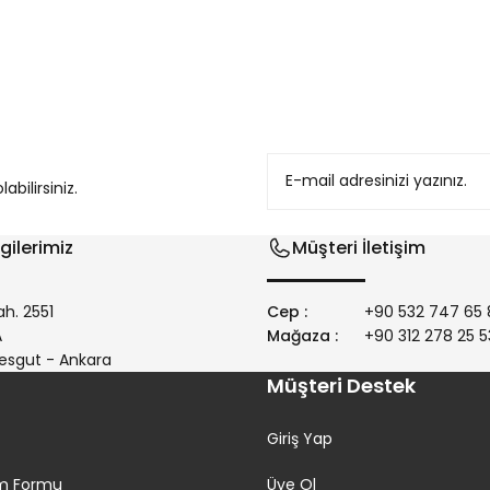
konularda yetersiz gördüğünüz noktaları öneri formunu kullanarak tarafım
bilirsiniz.
gilerimiz
Müşteri İletişim
h. 2551
Cep :
+90 532 747 65 
/A
Mağaza :
+90 312 278 25 5
Gönder
esgut - Ankara
Müşteri Destek
Giriş Yap
rim Formu
Üye Ol