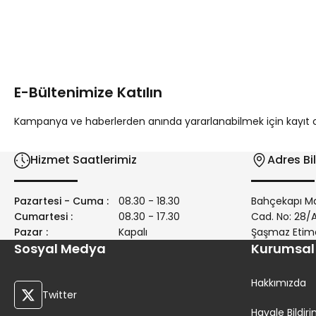
Bu ürünün fiyat bilgisi, resim, ürün açıklamalarında ve diğer 
Görüş ve önerileriniz için teşekkür ederiz.
Ürün resmi kalitesiz, bozuk veya görüntülenemiyor.
Ürün açıklamasında eksik bilgiler bulunuyor.
E-Bültenimize Katılın
Ürün bilgilerinde hatalar bulunuyor.
Ürün fiyatı diğer sitelerden daha pahalı.
Kampanya ve haberlerden anında yararlanabilmek için kayıt ola
Bu ürüne benzer farklı alternatifler olmalı.
Hizmet Saatlerimiz
Adres Bil
Pazartesi - Cuma :
08.30 - 18.30
Bahçekapı Ma
Cumartesi :
08.30 - 17.30
Cad. No: 28
Pazar :
Kapalı
Şaşmaz Etim
Sosyal Medya
Kurumsal
Hakkımızda
Twitter
Havale Bildi