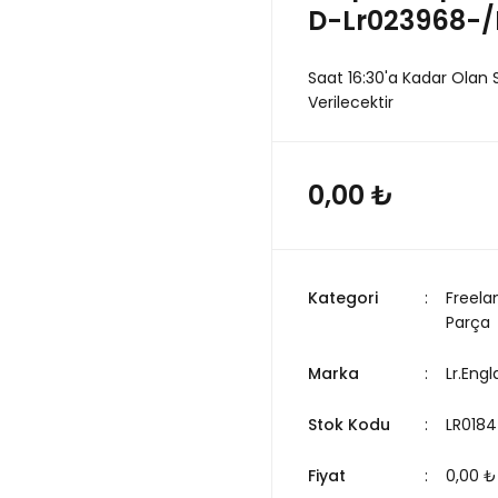
D-Lr023968-/
Saat 16:30'a Kadar Olan 
Verilecektir
0,00 ₺
Kategori
Freela
Parça
Marka
Lr.Eng
Stok Kodu
LR0184
Fiyat
0,00 ₺