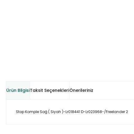
Ürün Bilgisi
Taksit Seçenekleri
Önerileriniz
Stop Komple Sağ ( Siyah )-Lr018441 D-Lr023968-/Freelander 2