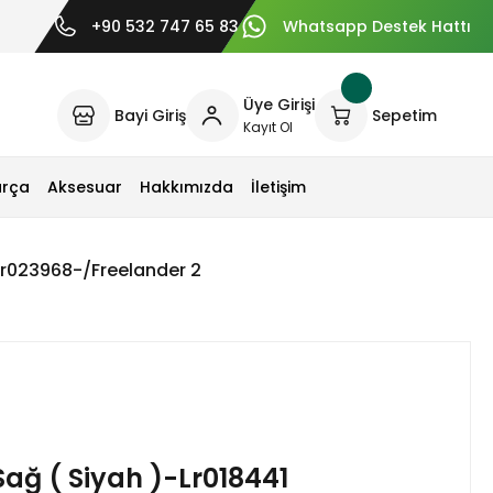
+90 532 747 65 83
Whatsapp Destek Hattı
Üye Girişi
Bayi Giriş
Sepetim
Kayıt Ol
arça
Aksesuar
Hakkımızda
İletişim
Lr023968-/Freelander 2
ağ ( Siyah )-Lr018441