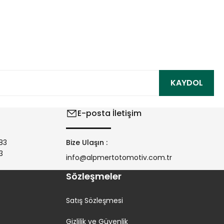
ıza iletebilirsiniz.
KAYDOL
E-posta İletişim
83
Bize Ulaşın :
3
info@alpmertotomotiv.com.tr
Sözleşmeler
Satış Sözleşmesi
Gizlilik ve Güvenlik