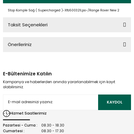
Stop Komple Sağ ( Supercharged )-Xfb500321Lpo-/Range Rover New 2
Taksit Seçenekleri
Önerileriniz
Bu ürünün fiyat bilgisi, resim, ürün açıklamalarında ve diğer
konularda yetersiz gördüğünüz noktaları öneri formunu
kullanarak tarafımıza iletebilirsiniz.
E-Bültenimize Katılın
Görüş ve önerileriniz için teşekkür ederiz.
Kampanya ve haberlerden anında yararlanabilmek için kayıt
olabilirsiniz.
Ürün resmi kalitesiz, bozuk veya görüntülenemiyor.
Ürün açıklamasında eksik bilgiler bulunuyor.
KAYDOL
Ürün bilgilerinde hatalar bulunuyor.
Hizmet Saatlerimiz
Ürün fiyatı diğer sitelerden daha pahalı.
Bu ürüne benzer farklı alternatifler olmalı.
Pazartesi - Cuma :
08.30 - 18.30
Cumartesi :
08.30 - 17.30