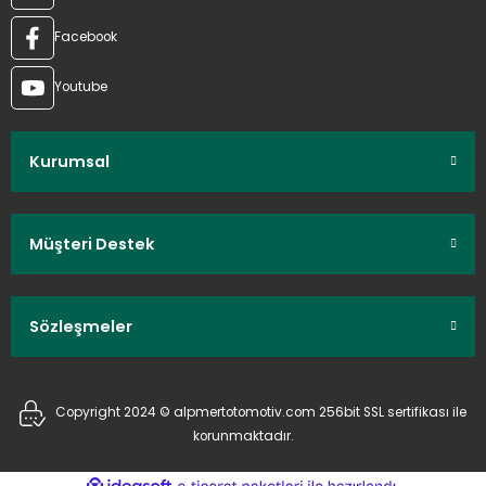
Facebook
Youtube
Kurumsal
Müşteri Destek
Sözleşmeler
Copyright 2024 © alpmertotomotiv.com 256bit SSL sertifikası ile
korunmaktadır.
ideasoft
ile