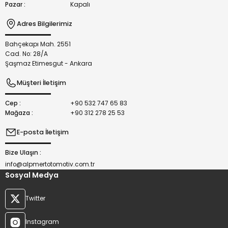
Pazar :
Kapalı
Adres Bilgilerimiz
Bahçekapı Mah. 2551
Gönder
Cad. No: 28/A
Şaşmaz Etimesgut - Ankara
Müşteri İletişim
Cep :
+90 532 747 65 83
Mağaza :
+90 312 278 25 53
E-posta İletişim
Bize Ulaşın :
info@alpmertotomotiv.com.tr
Sosyal Medya
Twitter
Instagram