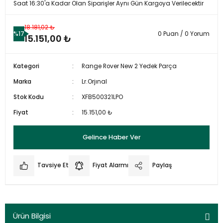
Saat 16:30'a Kadar Olan Siparişler Aynı Gün Kargoya Verilecektir
18.181,02 ₺
%17
0 Puan / 0 Yorum
15.151,00 ₺
Kategori
Range Rover New 2 Yedek Parça
Marka
Lr.Orjınal
Stok Kodu
XFB500321LPO
Fiyat
15.151,00 ₺
Gelince Haber Ver
Tavsiye Et
Fiyat Alarmı
Paylaş
Ürün Bilgisi