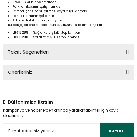
Stop LED'lerinin yanmaması
Park lambasının çalışmaması
Lamba içerisine su girmesi veya buğulanması
Lamba camının çatlaması
Arka aydınlatma arızası uyarısı
Bu parça, bir önceki sorduğun
LR015289
ile takım parçadır:
LR015289
→ Sağ arka dış LED stop lambası
LR015290
→ Sol arka dış LED stop lambası
Taksit Seçenekleri
Önerileriniz
Bu ürünün fiyat bilgisi, resim, ürün açıklamalarında ve diğer
konularda yetersiz gördüğünüz noktaları öneri formunu
kullanarak tarafımıza iletebilirsiniz.
E-Bültenimize Katılın
Görüş ve önerileriniz için teşekkür ederiz.
Kampanya ve haberlerden anında yararlanabilmek için kayıt
olabilirsiniz.
Ürün resmi kalitesiz, bozuk veya görüntülenemiyor.
Ürün açıklamasında eksik bilgiler bulunuyor.
KAYDOL