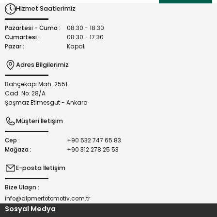
Ürün bilgilerinde hatalar bulunuyor.
Hizmet Saatlerimiz
Ürün fiyatı diğer sitelerden daha pahalı.
Bu ürüne benzer farklı alternatifler olmalı.
Pazartesi - Cuma :
08.30 - 18.30
Cumartesi :
08.30 - 17.30
Pazar :
Kapalı
Adres Bilgilerimiz
Bahçekapı Mah. 2551
Gönder
Cad. No: 28/A
Şaşmaz Etimesgut - Ankara
Müşteri İletişim
Cep :
+90 532 747 65 83
Mağaza :
+90 312 278 25 53
E-posta İletişim
Bize Ulaşın :
info@alpmertotomotiv.com.tr
Sosyal Medya