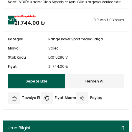
Saat 16:30'a Kadar Olan Siparişler Aynı Gün Kargoya Verilecektir
26.092,44 ₺
%17
0 Puan / 0 Yorum
21.744,00 ₺
Kategori
Range Rover Sport Yedek Parça
Marka
Valeo
Stok Kodu
LR015290 V
Fiyat
21.744,00 ₺
Sepete Ekle
Hemen Al
Tavsiye Et
Fiyat Alarmı
Paylaş
Ürün Bilgisi