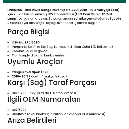
LR015290
, Land Rover
Range Rover Sport L320 (2010–2013 makyajlı kasa)
için kullanılan
sol arka dış LED stop lambası (Left Rear Outer LED Tail
Lamp)
parça numarasıdır. Bu parça aracın
sol arka çamurluğunda (gövde
üzerinde)
yer alır; bagaj kapağı üzerindeki iç lamba değildir.
Parça Bilgisi
OEM No:
LR015290
Parça adı:
Sol Arka Dış Stop Lambası (LH Rear Outer LED Tail Lamp)
Konum:
Sol arka gövde
Tip:
Komple LED arka lamba ünitesi
Uyumlu Araçlar
Range Rover Sport L320
2010–2013
(facelift / makyajlı kasa)
Karşı (Sağ) Taraf Parçası
LR015289
– Sağ arka dış LED stop lambası.
İlgili OEM Numaraları
LR015290
LR036157
(aynı lamba için kullanılan eşdeğer OEM numarası)
Arıza Belirtileri