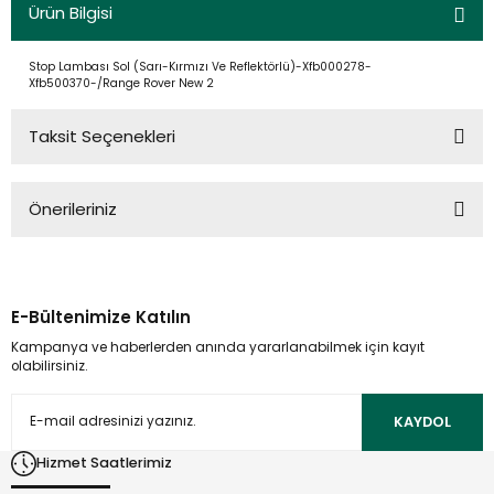
Ürün Bilgisi
Stop Lambası Sol (Sarı-Kırmızı Ve Reflektörlü)-Xfb000278-
Xfb500370-/Range Rover New 2
Taksit Seçenekleri
Önerileriniz
Bu ürünün fiyat bilgisi, resim, ürün açıklamalarında ve diğer
konularda yetersiz gördüğünüz noktaları öneri formunu
kullanarak tarafımıza iletebilirsiniz.
E-Bültenimize Katılın
Görüş ve önerileriniz için teşekkür ederiz.
Kampanya ve haberlerden anında yararlanabilmek için kayıt
olabilirsiniz.
Ürün resmi kalitesiz, bozuk veya görüntülenemiyor.
Ürün açıklamasında eksik bilgiler bulunuyor.
KAYDOL
Ürün bilgilerinde hatalar bulunuyor.
Hizmet Saatlerimiz
Ürün fiyatı diğer sitelerden daha pahalı.