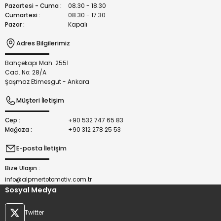
Bu ürüne benzer farklı alternatifler olmalı.
Pazartesi - Cuma :
08.30 - 18.30
Cumartesi :
08.30 - 17.30
Pazar :
Kapalı
Adres Bilgilerimiz
Bahçekapı Mah. 2551
Gönder
Cad. No: 28/A
Şaşmaz Etimesgut - Ankara
Müşteri İletişim
Cep :
+90 532 747 65 83
Mağaza :
+90 312 278 25 53
E-posta İletişim
Bize Ulaşın :
info@alpmertotomotiv.com.tr
Sosyal Medya
Twitter