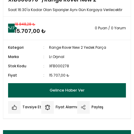
Saat 16:30'a Kadar Olan Siparişler Aynı Gün Kargoya Verilecektir
18.848,28 ₺
%17
0 Puan / 0 Yorum
15.707,00 ₺
Kategori
Range Rover New 2 Yedek Parça
Marka
Lr.Orjınal
Stok Kodu
XFB000278
Fiyat
15.707,00 ₺
Gelince Haber Ver
Tavsiye Et
Fiyat Alarmı
Paylaş