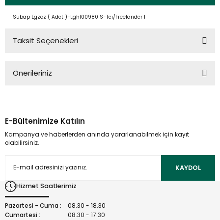
Subap Egzoz ( Adet )-Lgh100980 S-Tcı/Freelander 1
Taksit Seçenekleri
Önerileriniz
Bu ürünün fiyat bilgisi, resim, ürün açıklamalarında ve diğer
konularda yetersiz gördüğünüz noktaları öneri formunu
kullanarak tarafımıza iletebilirsiniz.
E-Bültenimize Katılın
Görüş ve önerileriniz için teşekkür ederiz.
Kampanya ve haberlerden anında yararlanabilmek için kayıt
olabilirsiniz.
Ürün resmi kalitesiz, bozuk veya görüntülenemiyor.
Ürün açıklamasında eksik bilgiler bulunuyor.
KAYDOL
Ürün bilgilerinde hatalar bulunuyor.
Hizmet Saatlerimiz
Ürün fiyatı diğer sitelerden daha pahalı.
Bu ürüne benzer farklı alternatifler olmalı.
Pazartesi - Cuma :
08.30 - 18.30
Cumartesi :
08.30 - 17.30