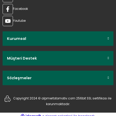
Facebook
Youtube
Kurumsal
Müşteri Destek
Sözleşmeler
Copyright 2024 © alpmertotomotiv.com 256bit SSL sertifikası ile
korunmaktadır.
ideasoft
ile