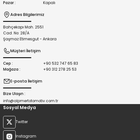
Pazar :
Kapalı
Adres Bilgilerimiz
Bahçekapı Mah. 2551
Gönder
Cad. No: 28/A
Şaşmaz Etimesgut - Ankara
Müşteri İletişim
Cep :
+90 532 747 65 83
Mağaza :
+90 312 278 25 53
E-posta İletişim
Bize Ulaşın :
info@alpmertotomotiv.com.tr
Sosyal Medya
Twitter
Instagram