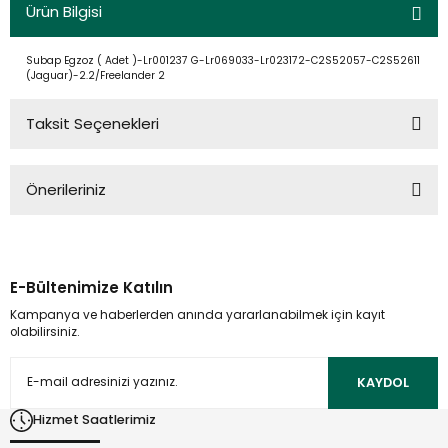
Ürün Bilgisi
Subap Egzoz ( Adet )-Lr001237 G-Lr069033-Lr023172-C2S52057-C2S52611
(Jaguar)-2.2/Freelander 2
Taksit Seçenekleri
Önerileriniz
Bu ürünün fiyat bilgisi, resim, ürün açıklamalarında ve diğer
konularda yetersiz gördüğünüz noktaları öneri formunu
kullanarak tarafımıza iletebilirsiniz.
E-Bültenimize Katılın
Görüş ve önerileriniz için teşekkür ederiz.
Kampanya ve haberlerden anında yararlanabilmek için kayıt
olabilirsiniz.
Ürün resmi kalitesiz, bozuk veya görüntülenemiyor.
Ürün açıklamasında eksik bilgiler bulunuyor.
KAYDOL
Ürün bilgilerinde hatalar bulunuyor.
Hizmet Saatlerimiz
Ürün fiyatı diğer sitelerden daha pahalı.