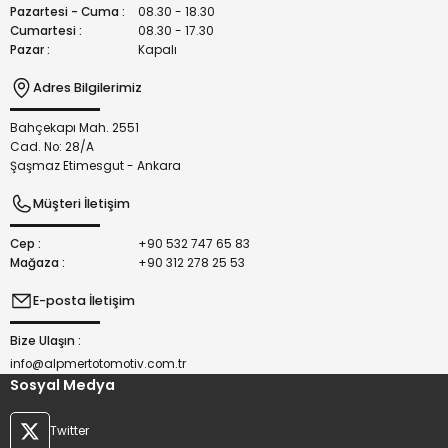
Bu ürüne benzer farklı alternatifler olmalı.
Pazartesi - Cuma :
08.30 - 18.30
Cumartesi :
08.30 - 17.30
Pazar :
Kapalı
Adres Bilgilerimiz
Bahçekapı Mah. 2551
Gönder
Cad. No: 28/A
Şaşmaz Etimesgut - Ankara
Müşteri İletişim
Cep :
+90 532 747 65 83
Mağaza :
+90 312 278 25 53
E-posta İletişim
Bize Ulaşın :
info@alpmertotomotiv.com.tr
Sosyal Medya
Twitter