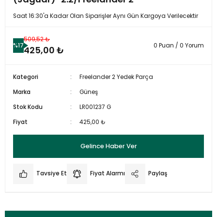
Saat 16:30'a Kadar Olan Siparişler Aynı Gün Kargoya Verilecektir
509,52 ₺
%17
0 Puan / 0 Yorum
425,00 ₺
Kategori
Freelander 2 Yedek Parça
Marka
Güneş
Stok Kodu
LR001237 G
Fiyat
425,00 ₺
Gelince Haber Ver
Tavsiye Et
Fiyat Alarmı
Paylaş