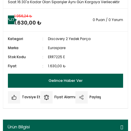
Saat 16:30'a Kadar Olan Siparişler Aynı Gün Kargoya Verilecektir
1.956,24 ₺
%17
0 Puan / 0 Yorum
1.630,00 ₺
Kategori
Discovery 2 Yedek Parça
Marka
Eurospare
Stok Kodu
ERR7225 E
Fiyat
1.630,00 ₺
Gelince Haber Ver
Tavsiye Et
Fiyat Alarmı
Paylaş
Ürün Bilgisi