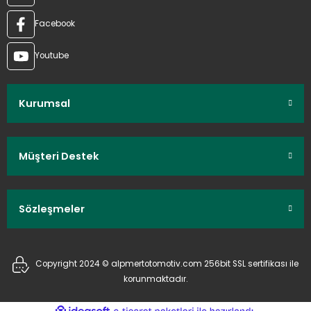
Facebook
Youtube
Kurumsal
Müşteri Destek
Sözleşmeler
Copyright 2024 © alpmertotomotiv.com 256bit SSL sertifikası ile
korunmaktadır.
ideasoft
ile