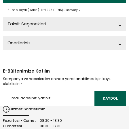
Subap Kaydı ( Adet )-Err7225 E-Td5/Discovery 2
Taksit Seçenekleri
Önerileriniz
Bu ürünün fiyat bilgisi, resim, ürün açıklamalarında ve diğer
konularda yetersiz gördüğünüz noktaları öneri formunu
kullanarak tarafımıza iletebilirsiniz.
E-Bültenimize Katılın
Görüş ve önerileriniz için teşekkür ederiz.
Kampanya ve haberlerden anında yararlanabilmek için kayıt
olabilirsiniz.
Ürün resmi kalitesiz, bozuk veya görüntülenemiyor.
Ürün açıklamasında eksik bilgiler bulunuyor.
KAYDOL
Ürün bilgilerinde hatalar bulunuyor.
Hizmet Saatlerimiz
Ürün fiyatı diğer sitelerden daha pahalı.
Bu ürüne benzer farklı alternatifler olmalı.
Pazartesi - Cuma :
08.30 - 18.30
Cumartesi :
08.30 - 17.30