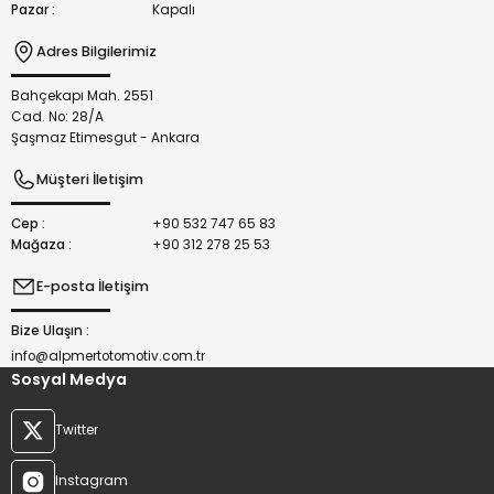
Pazar :
Kapalı
Adres Bilgilerimiz
Bahçekapı Mah. 2551
Gönder
Cad. No: 28/A
Şaşmaz Etimesgut - Ankara
Müşteri İletişim
Cep :
+90 532 747 65 83
Mağaza :
+90 312 278 25 53
E-posta İletişim
Bize Ulaşın :
info@alpmertotomotiv.com.tr
Sosyal Medya
Twitter
Instagram