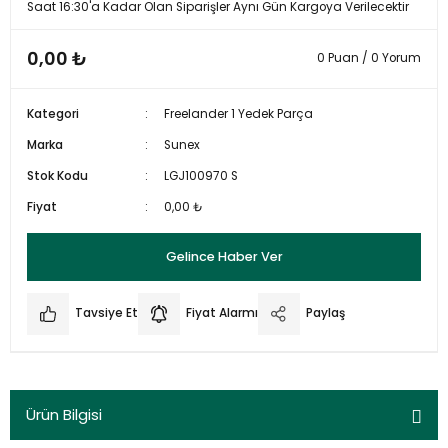
Saat 16:30'a Kadar Olan Siparişler Aynı Gün Kargoya Verilecektir
0,00 ₺
0 Puan / 0 Yorum
Kategori
Freelander 1 Yedek Parça
Marka
Sunex
Stok Kodu
LGJ100970 S
Fiyat
0,00 ₺
Gelince Haber Ver
Tavsiye Et
Fiyat Alarmı
Paylaş
Ürün Bilgisi