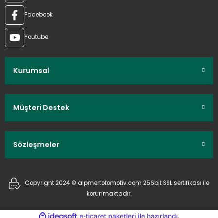
Facebook
Youtube
Kurumsal
Müşteri Destek
Sözleşmeler
Copyright 2024 © alpmertotomotiv.com 256bit SSL sertifikası ile
korunmaktadır.
ideasoft
ile
e-