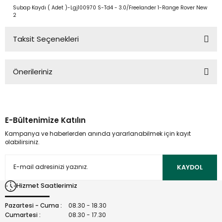
Subap Kaydı ( Adet )-Lgj100970 S-Td4 - 3.0/Freelander 1-Range Rover New
2
Taksit Seçenekleri
Önerileriniz
Bu ürünün fiyat bilgisi, resim, ürün açıklamalarında ve diğer
konularda yetersiz gördüğünüz noktaları öneri formunu
kullanarak tarafımıza iletebilirsiniz.
E-Bültenimize Katılın
Görüş ve önerileriniz için teşekkür ederiz.
Kampanya ve haberlerden anında yararlanabilmek için kayıt
olabilirsiniz.
Ürün resmi kalitesiz, bozuk veya görüntülenemiyor.
Ürün açıklamasında eksik bilgiler bulunuyor.
KAYDOL
Ürün bilgilerinde hatalar bulunuyor.
Hizmet Saatlerimiz
Ürün fiyatı diğer sitelerden daha pahalı.
Bu ürüne benzer farklı alternatifler olmalı.
Pazartesi - Cuma :
08.30 - 18.30
Cumartesi :
08.30 - 17.30