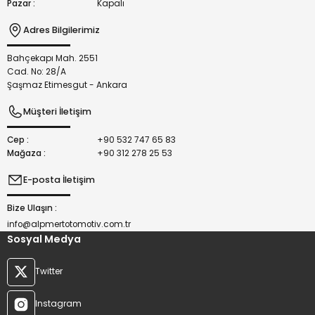
Pazar :
Kapalı
Adres Bilgilerimiz
Bahçekapı Mah. 2551
Gönder
Cad. No: 28/A
Şaşmaz Etimesgut - Ankara
Müşteri İletişim
Cep :
+90 532 747 65 83
Mağaza :
+90 312 278 25 53
E-posta İletişim
Bize Ulaşın :
info@alpmertotomotiv.com.tr
Sosyal Medya
Twitter
Instagram