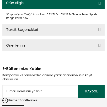
Ürün Bilgisi
Süspansiyon Körüğü Arka Sol-Lr052171 D-Lr034262-/Range Rover Sport-
Range Rover New
Taksit Seçenekleri
Önerileriniz
Bu ürünün fiyat bilgisi, resim, ürün açıklamalarında ve diğer
konularda yetersiz gördüğünüz noktaları öneri formunu
kullanarak tarafımıza iletebilirsiniz.
E-Bültenimize Katılın
Görüş ve önerileriniz için teşekkür ederiz.
Kampanya ve haberlerden anında yararlanabilmek için kayıt
olabilirsiniz.
Ürün resmi kalitesiz, bozuk veya görüntülenemiyor.
Ürün açıklamasında eksik bilgiler bulunuyor.
KAYDOL
Ürün bilgilerinde hatalar bulunuyor.
Hizmet Saatlerimiz
Ürün fiyatı diğer sitelerden daha pahalı.