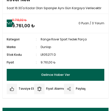
Saat 16:30'a Kadar Olan Siparişler Aynı Gün Kargoya Verilecektir
11.713,02 ₺
%17
0 Puan / 0 Yorum
9.761,00 ₺
Kategori
Range Rover Sport Yedek Parça
Marka
Dunlop
Stok Kodu
LR052171 D
Fiyat
9.761,00 ₺
Gelince Haber Ver
Tavsiye Et
Fiyat Alarmı
Paylaş