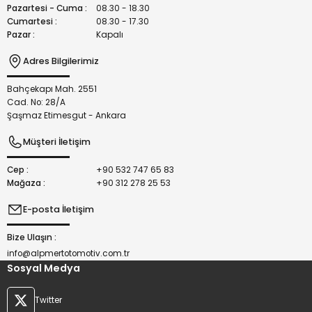
Bu ürüne benzer farklı alternatifler olmalı.
Pazartesi - Cuma :
08.30 - 18.30
Cumartesi :
08.30 - 17.30
Pazar :
Kapalı
Adres Bilgilerimiz
Bahçekapı Mah. 2551
Gönder
Cad. No: 28/A
Şaşmaz Etimesgut - Ankara
Müşteri İletişim
Cep :
+90 532 747 65 83
Mağaza :
+90 312 278 25 53
E-posta İletişim
Bize Ulaşın :
info@alpmertotomotiv.com.tr
Sosyal Medya
Twitter