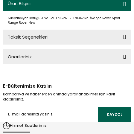
Ürün Bilgisi
Süspansiyon Körüğü Arka Sol-Lr052171 R-Lr034262-/Range Rover Sport-
Range Rover New
Taksit Seçenekleri
Önerileriniz
Bu ürünün fiyat bilgisi, resim, ürün açıklamalarında ve diğer
konularda yetersiz gördüğünüz noktaları öneri formunu
kullanarak tarafımıza iletebilirsiniz.
E-Bültenimize Katılın
Görüş ve önerileriniz için teşekkür ederiz.
Kampanya ve haberlerden anında yararlanabilmek için kayıt
olabilirsiniz.
Ürün resmi kalitesiz, bozuk veya görüntülenemiyor.
Ürün açıklamasında eksik bilgiler bulunuyor.
KAYDOL
Ürün bilgilerinde hatalar bulunuyor.
Hizmet Saatlerimiz
Ürün fiyatı diğer sitelerden daha pahalı.