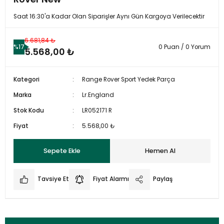
Saat 16:30'a Kadar Olan Siparişler Aynı Gün Kargoya Verilecektir
6.681,84 ₺
%17
0 Puan / 0 Yorum
5.568,00 ₺
Kategori
Range Rover Sport Yedek Parça
Marka
Lr.England
Stok Kodu
LR052171 R
Fiyat
5.568,00 ₺
Sepete Ekle
Hemen Al
Tavsiye Et
Fiyat Alarmı
Paylaş