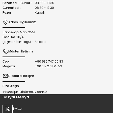
Bu ürüne benzer farklı alternatifler olmalı.
Pazartesi - Cuma :
08.30 - 18.30
Cumartesi :
08.30 - 17.30
Pazar :
Kapalı
Adres Bilgilerimiz
Bahçekapı Mah. 2551
Gönder
Cad. No: 28/A
Şaşmaz Etimesgut - Ankara
Müşteri İletişim
Cep :
+90 532 747 65 83
Mağaza :
+90 312 278 25 53
E-posta İletişim
Bize Ulaşın :
info@alpmertotomotiv.com.tr
Sosyal Medya
Twitter