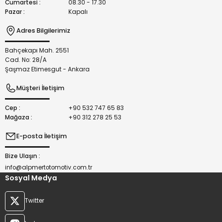
Cumartesi :
08.30 - 17.30
Pazar :
Kapalı
Adres Bilgilerimiz
Bahçekapı Mah. 2551
Gönder
Cad. No: 28/A
Şaşmaz Etimesgut - Ankara
Müşteri İletişim
Cep :
+90 532 747 65 83
Mağaza :
+90 312 278 25 53
E-posta İletişim
Bize Ulaşın :
info@alpmertotomotiv.com.tr
Sosyal Medya
Twitter