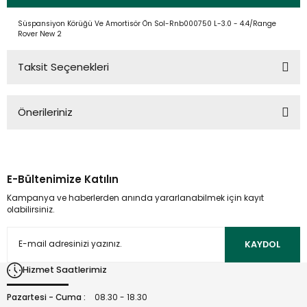
Süspansiyon Körüğü Ve Amortisör Ön Sol-Rnb000750 L-3.0 - 4.4/Range
Rover New 2
Taksit Seçenekleri
Önerileriniz
Bu ürünün fiyat bilgisi, resim, ürün açıklamalarında ve diğer
konularda yetersiz gördüğünüz noktaları öneri formunu
kullanarak tarafımıza iletebilirsiniz.
E-Bültenimize Katılın
Görüş ve önerileriniz için teşekkür ederiz.
Kampanya ve haberlerden anında yararlanabilmek için kayıt
olabilirsiniz.
Ürün resmi kalitesiz, bozuk veya görüntülenemiyor.
Ürün açıklamasında eksik bilgiler bulunuyor.
KAYDOL
Ürün bilgilerinde hatalar bulunuyor.
Hizmet Saatlerimiz
Ürün fiyatı diğer sitelerden daha pahalı.
Bu ürüne benzer farklı alternatifler olmalı.
Pazartesi - Cuma :
08.30 - 18.30