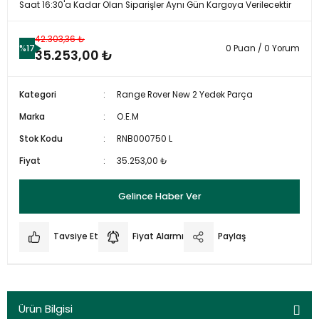
Saat 16:30'a Kadar Olan Siparişler Aynı Gün Kargoya Verilecektir
42.303,36 ₺
%17
0 Puan / 0 Yorum
35.253,00 ₺
Kategori
Range Rover New 2 Yedek Parça
Marka
O.E.M
Stok Kodu
RNB000750 L
Fiyat
35.253,00 ₺
Gelince Haber Ver
Tavsiye Et
Fiyat Alarmı
Paylaş
Ürün Bilgisi