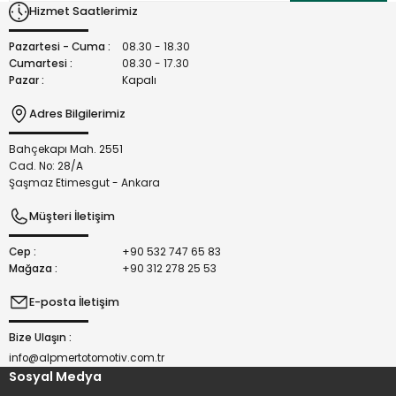
Hizmet Saatlerimiz
Ürün fiyatı diğer sitelerden daha pahalı.
Bu ürüne benzer farklı alternatifler olmalı.
Pazartesi - Cuma :
08.30 - 18.30
Cumartesi :
08.30 - 17.30
Pazar :
Kapalı
Adres Bilgilerimiz
Bahçekapı Mah. 2551
Gönder
Cad. No: 28/A
Şaşmaz Etimesgut - Ankara
Müşteri İletişim
Cep :
+90 532 747 65 83
Mağaza :
+90 312 278 25 53
E-posta İletişim
Bize Ulaşın :
info@alpmertotomotiv.com.tr
Sosyal Medya