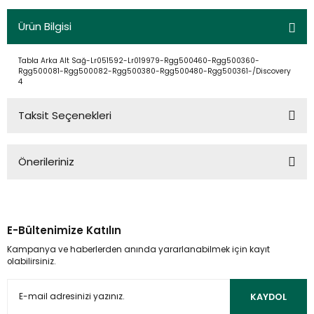
Ürün Bilgisi
Tabla Arka Alt Sağ-Lr051592-Lr019979-Rgg500460-Rgg500360-
Rgg500081-Rgg500082-Rgg500380-Rgg500480-Rgg500361-/Discovery
4
Taksit Seçenekleri
Önerileriniz
Bu ürünün fiyat bilgisi, resim, ürün açıklamalarında ve diğer
konularda yetersiz gördüğünüz noktaları öneri formunu
kullanarak tarafımıza iletebilirsiniz.
E-Bültenimize Katılın
Görüş ve önerileriniz için teşekkür ederiz.
Kampanya ve haberlerden anında yararlanabilmek için kayıt
olabilirsiniz.
Ürün resmi kalitesiz, bozuk veya görüntülenemiyor.
Ürün açıklamasında eksik bilgiler bulunuyor.
KAYDOL
Ürün bilgilerinde hatalar bulunuyor.