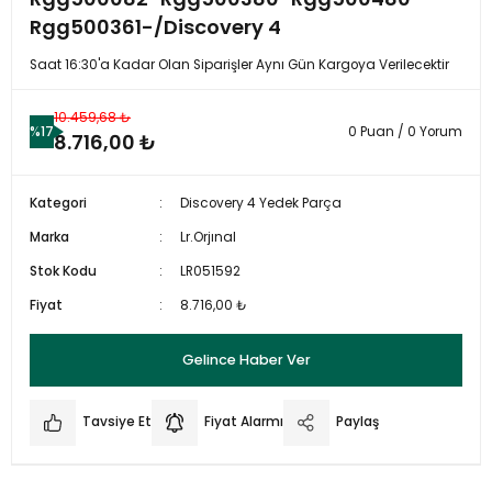
Rgg500361-/Discovery 4
Saat 16:30'a Kadar Olan Siparişler Aynı Gün Kargoya Verilecektir
10.459,68 ₺
%17
0 Puan / 0 Yorum
8.716,00 ₺
Kategori
Discovery 4 Yedek Parça
Marka
Lr.Orjınal
Stok Kodu
LR051592
Fiyat
8.716,00 ₺
Gelince Haber Ver
Tavsiye Et
Fiyat Alarmı
Paylaş