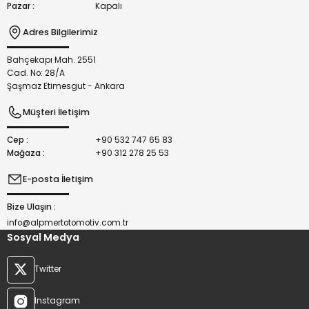
Pazar :
Kapalı
Adres Bilgilerimiz
Bahçekapı Mah. 2551
Gönder
Cad. No: 28/A
Şaşmaz Etimesgut - Ankara
Müşteri İletişim
Cep :
+90 532 747 65 83
Mağaza :
+90 312 278 25 53
E-posta İletişim
Bize Ulaşın :
info@alpmertotomotiv.com.tr
Sosyal Medya
Twitter
Instagram