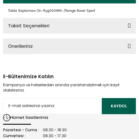
Tabla Saplaması Ön-Ryg000440-/Range Rover Sport
Taksit Seçenekleri
Önerileriniz
Bu ürünün fiyat bilgisi, resim, ürün açıklamalarında ve diğer
konularda yetersiz gördüğünüz noktaları öneri formunu
kullanarak tarafımıza iletebilirsiniz.
E-Bültenimize Katılın
Görüş ve önerileriniz için teşekkür ederiz.
Kampanya ve haberlerden anında yararlanabilmek için kayıt
olabilirsiniz.
Ürün resmi kalitesiz, bozuk veya görüntülenemiyor.
Ürün açıklamasında eksik bilgiler bulunuyor.
KAYDOL
Ürün bilgilerinde hatalar bulunuyor.
Hizmet Saatlerimiz
Ürün fiyatı diğer sitelerden daha pahalı.
Bu ürüne benzer farklı alternatifler olmalı.
Pazartesi - Cuma :
08.30 - 18.30
Cumartesi :
08.30 - 17.30