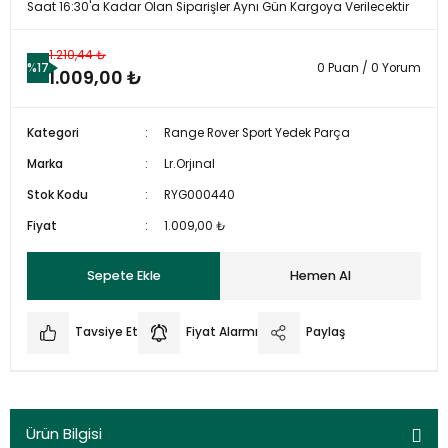
Saat 16:30'a Kadar Olan Siparişler Aynı Gün Kargoya Verilecektir
1.210,44 ₺
%17
0 Puan / 0 Yorum
1.009,00 ₺
Kategori
Range Rover Sport Yedek Parça
Marka
Lr.Orjınal
Stok Kodu
RYG000440
Fiyat
1.009,00 ₺
Sepete Ekle
Hemen Al
Tavsiye Et
Fiyat Alarmı
Paylaş
Ürün Bilgisi