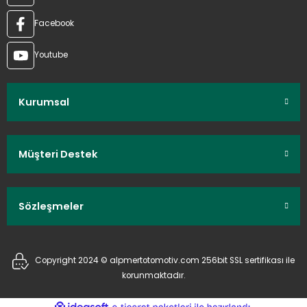
Facebook
Youtube
Kurumsal
Müşteri Destek
Sözleşmeler
Copyright 2024 © alpmertotomotiv.com 256bit SSL sertifikası ile
korunmaktadır.
ideasoft
ile