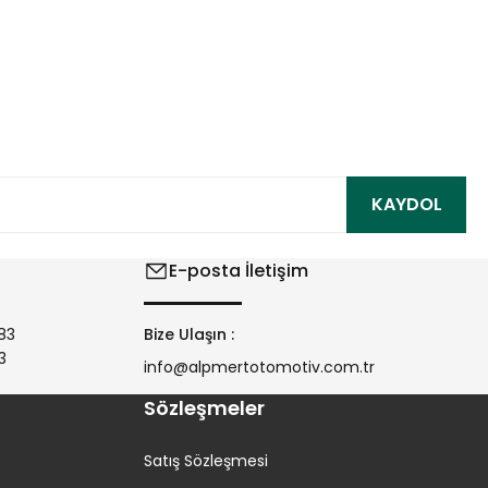
ıza iletebilirsiniz.
KAYDOL
E-posta İletişim
83
Bize Ulaşın :
3
info@alpmertotomotiv.com.tr
Sözleşmeler
Satış Sözleşmesi