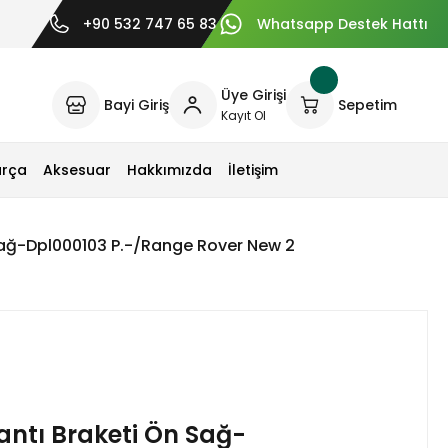
+90 532 747 65 83
Whatsapp Destek Hattı
Üye Girişi
Bayi Giriş
Sepetim
Kayıt Ol
arça
Aksesuar
Hakkımızda
İletişim
ağ-Dpl000103 P.-/Range Rover New 2
ntı Braketi Ön Sağ-