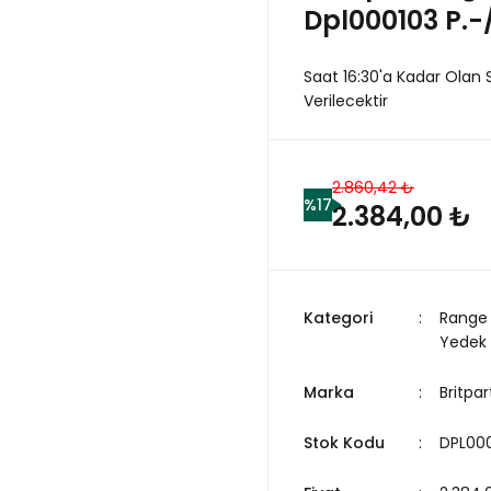
Dpl000103 P.
Saat 16:30'a Kadar Olan 
Verilecektir
2.860,42 ₺
%17
2.384,00 ₺
Kategori
Range 
Yedek
Marka
Britpar
Stok Kodu
DPL000