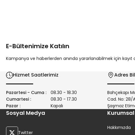
Bu ürünün fiyat bilgisi, resim, ürün açıklamalarında ve diğer 
Görüş ve önerileriniz için teşekkür ederiz.
Ürün resmi kalitesiz, bozuk veya görüntülenemiyor.
Ürün açıklamasında eksik bilgiler bulunuyor.
E-Bültenimize Katılın
Ürün bilgilerinde hatalar bulunuyor.
Ürün fiyatı diğer sitelerden daha pahalı.
Kampanya ve haberlerden anında yararlanabilmek için kayıt ola
Bu ürüne benzer farklı alternatifler olmalı.
Hizmet Saatlerimiz
Adres Bil
Pazartesi - Cuma :
08.30 - 18.30
Bahçekapı Ma
Cumartesi :
08.30 - 17.30
Cad. No: 28
Pazar :
Kapalı
Şaşmaz Etim
Sosyal Medya
Kurumsal
Hakkımızda
Twitter