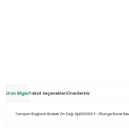
Ürün Bilgisi
Taksit Seçenekleri
Önerileriniz
Tampon Bağlantı Braketi Ön Sağ-Dpl000103 P.-/Range Rover Ne