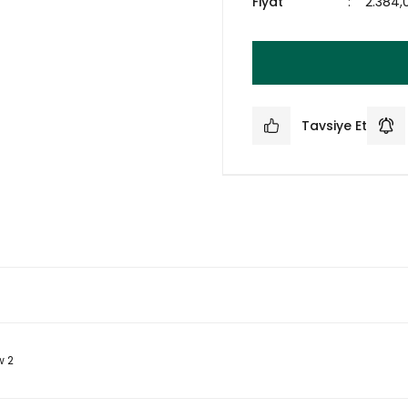
Fiyat
2.384,
Tavsiye Et
w 2