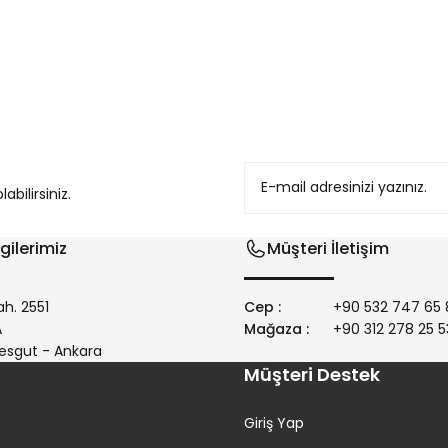
konularda yetersiz gördüğünüz noktaları öneri formunu kullanarak tarafım
bilirsiniz.
gilerimiz
Müşteri İletişim
h. 2551
Cep :
+90 532 747 65 
/A
Mağaza :
+90 312 278 25 5
Gönder
esgut - Ankara
Müşteri Destek
Giriş Yap