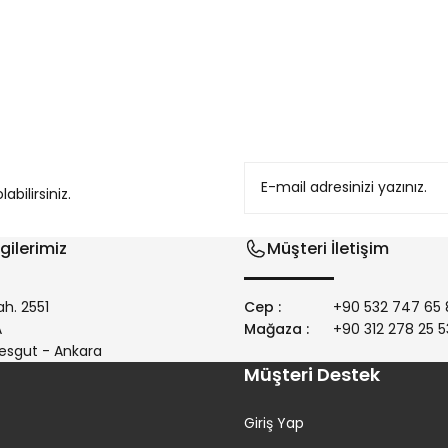
konularda yetersiz gördüğünüz noktaları öneri formunu kullanarak tarafım
bilirsiniz.
gilerimiz
Müşteri İletişim
h. 2551
Cep :
+90 532 747 65 
/A
Mağaza :
+90 312 278 25 5
Gönder
esgut - Ankara
Müşteri Destek
Giriş Yap