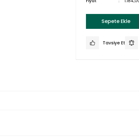
Fiyat
1.184,
Sepete Ekle
Tavsiye Et