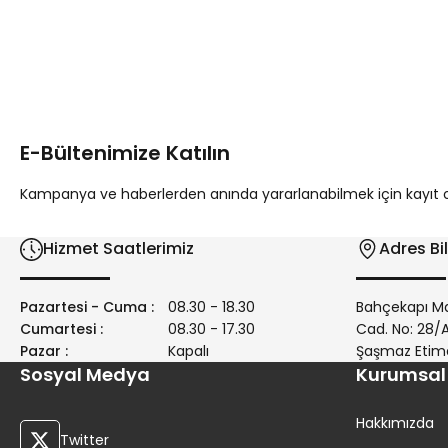
Bu ürünün fiyat bilgisi, resim, ürün açıklamalarında ve diğer 
Görüş ve önerileriniz için teşekkür ederiz.
Ürün resmi kalitesiz, bozuk veya görüntülenemiyor.
Ürün açıklamasında eksik bilgiler bulunuyor.
E-Bültenimize Katılın
Ürün bilgilerinde hatalar bulunuyor.
Ürün fiyatı diğer sitelerden daha pahalı.
Kampanya ve haberlerden anında yararlanabilmek için kayıt ola
Bu ürüne benzer farklı alternatifler olmalı.
Hizmet Saatlerimiz
Adres Bil
Pazartesi - Cuma :
08.30 - 18.30
Bahçekapı Ma
Cumartesi :
08.30 - 17.30
Cad. No: 28
Pazar :
Kapalı
Şaşmaz Etim
Sosyal Medya
Kurumsal
Hakkımızda
Twitter