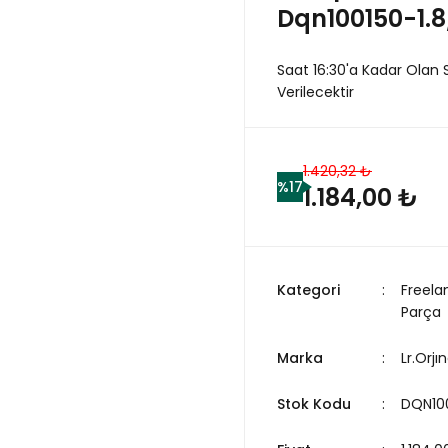
Dqn100150-1.8
Saat 16:30'a Kadar Olan 
Verilecektir
1.420,32 ₺
%17
1.184,00 ₺
Kategori
Freela
Parça
Marka
Lr.Orjın
Stok Kodu
DQN10