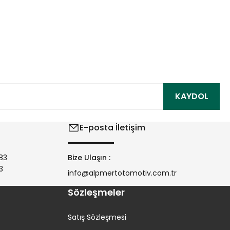
ıza iletebilirsiniz.
KAYDOL
E-posta İletişim
83
Bize Ulaşın :
3
info@alpmertotomotiv.com.tr
Sözleşmeler
Satış Sözleşmesi