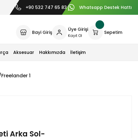
+90 532 747 65 83
Whatsapp Destek Hattı
Üye Girişi
Bayi Giriş
Sepetim
Kayıt Ol
arça
Aksesuar
Hakkımızda
İletişim
Freelander 1
ti Arka Sol-