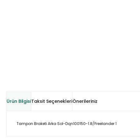
Ürün Bilgisi
Taksit Seçenekleri
Önerileriniz
Tampon Braketi Arka Sol-Dqn100150-1.8/Freelander 1